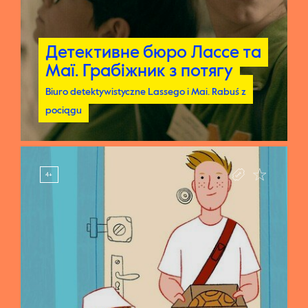
Детективне бюро Лассе та
Детективне бюро Лассе та
Маї. Грабiжник з потягу
Маї. Грабiжник з потягу
Biuro detektywistyczne Lassego i Mai. Rabuś z
Biuro detektywistyczne Lassego i Mai. Rabuś z
pociągu
pociągu
4+