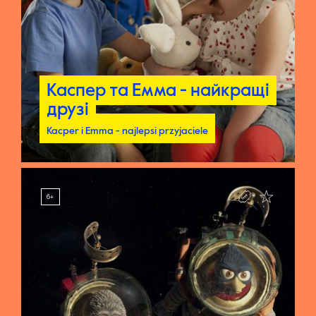
Каспер та Емма - найкращі
Каспер та Емма - найкращі
друзі
друзі
Kacper i Emma - najlepsi przyjaciele
Kacper i Emma - najlepsi przyjaciele
6+