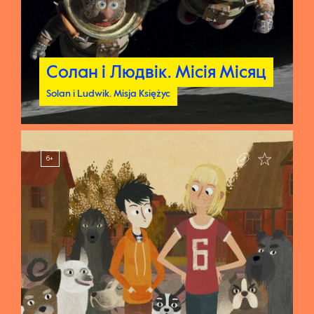
Солан і Людвік. Мiсiя Мiсяц
Солан і Людвік. Мiсiя Мiсяц
Solan i Ludwik. Misja Księżyc
Solan i Ludwik. Misja Księżyc
6+