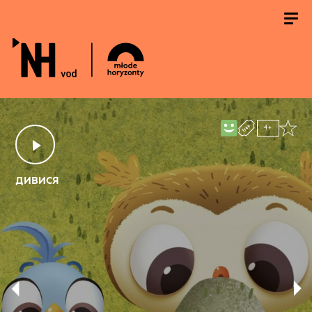
4+
дивися