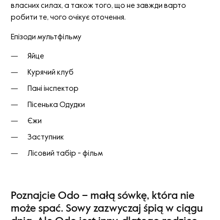
власних силах, а також того, що не завжди варто
робити те, чого очікує оточення.
Епізоди мультфільму
Яйце
Курячий клуб
Пані інспектор
Пісенька Одудки
Єжи
Заступник
Лісовий табір - фільм
Poznajcie Odo – małą sówkę, która nie
może spać. Sowy zazwyczaj śpią w ciągu