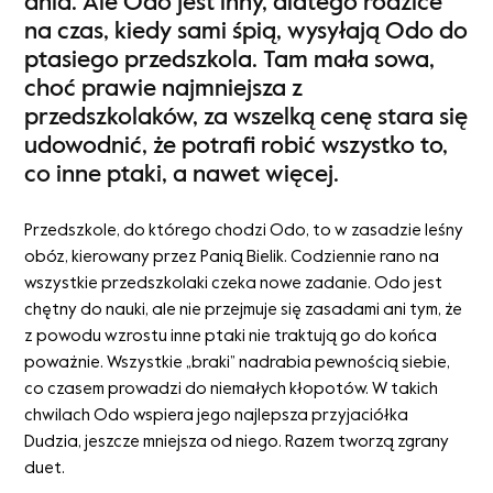
dnia. Ale Odo jest inny, dlatego rodzice
na czas, kiedy sami śpią, wysyłają Odo do
ptasiego przedszkola. Tam mała sowa,
choć prawie najmniejsza z
przedszkolaków, za wszelką cenę stara się
udowodnić, że potrafi robić wszystko to,
co inne ptaki, a nawet więcej.
Przedszkole, do którego chodzi Odo, to w zasadzie leśny
obóz, kierowany przez Panią Bielik. Codziennie rano na
wszystkie przedszkolaki czeka nowe zadanie. Odo jest
chętny do nauki, ale nie przejmuje się zasadami ani tym, że
z powodu wzrostu inne ptaki nie traktują go do końca
poważnie. Wszystkie „braki” nadrabia pewnością siebie,
co czasem prowadzi do niemałych kłopotów. W takich
chwilach Odo wspiera jego najlepsza przyjaciółka
Dudzia, jeszcze mniejsza od niego. Razem tworzą zgrany
duet.