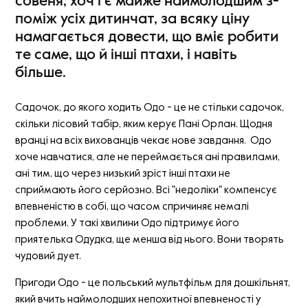
совеня, хоч і є майже наймолодшим з-
поміж усіх дитинчат, за всяку ціну
намагається довести, що вміє робити
те саме, що й інші птахи, і навіть
більше.
Садочок, до якого ходить Одо - це не стільки садочок,
скільки лісовий табір, яким керує Пані Орлан. Щодня
вранці на всіх вихованців чекає нове завдання. Одо
хоче навчатися, але не переймається ані правилами,
ані тим, що через низький зріст інші птахи не
сприймають його серйозно. Всі "недоліки" компенсує
впевненістю в собі, що часом спричиняє немалі
проблеми. У такі хвилини Одо підтримує його
приятелька Одудка, ще менша від нього. Вони творять
чудовий дует.
Пригоди Одо - це польський мультфільм для дошкільнят,
який вчить наймолодших непохитної впевненості у