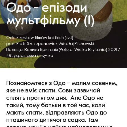
Одо - епізоди
мультфільму (1)
Odo - zestaw filmów krótkich (cz.1)
реж. Piotr Szczepanowicz, Mikołaj Pilchowski
Польща, Велика Британія (Polska, Wielka Brytania) 2021 /
49’
, українська озвучка
Познайомтеся з Одо – малим совеням,
яке не вміє спати. Сови зазвичай
сплять протягом дня. Але Одо не
такий, тому батьки в той час, коли
мають спати, відправляють Одо до
пташиного дитячого садка. Там