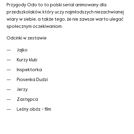
Przygody Odo to to polski serial animowany dla
przedszkolaków, który uczy najmłodszych niezachwianej
wiary w siebie, a także tego, że nie zawsze warto ulegać
społecznym oczekiwaniom.
Odcinki w zestawie
Jajko
Kurzy klub
Inspektorka
Piosenka Dudzi
Jerzy
Zastępca
Leśny obóz - film