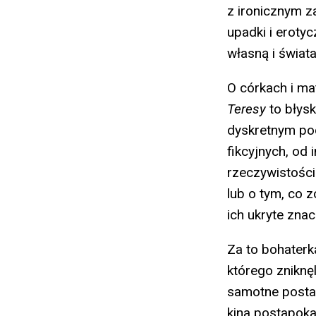
z ironicznym z
upadki i eroty
własną i świata
O córkach i m
Teresy
to błysk
dyskretnym poc
fikcyjnych, od
rzeczywistości
lub o tym, co 
ich ukryte znac
Za to bohater
którego zniknę
samotne postaci
kina postapoka