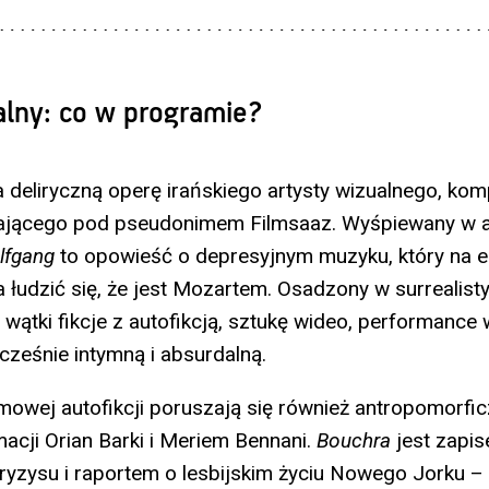
alny: co w programie?
deliryczną operę irańskiego artysty wizualnego, kom
łającego pod pseudonimem Filmsaaz. Wyśpiewany w ar
lfgang
to opowieść o depresyjnym muzyku, który na e
 łudzić się, że jest Mozartem. Osadzony w surrealis
 wątki fikcje z autofikcją, sztukę wideo, performanc
cześnie intymną i absurdalną.
mowej autofikcji poruszają się również antropomorfic
acji Orian Barki i Meriem Bennani.
Bouchra
jest zapi
ryzysu i raportem o lesbijskim życiu Nowego Jorku 