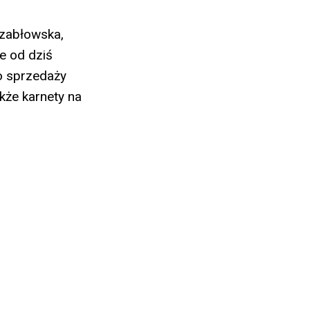
Szabłowska,
że od dziś
o sprzedaży
akże karnety na