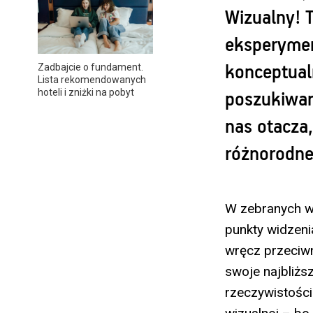
Wizualny! T
eksperymen
Zadbajcie o fundament.
konceptual
Lista rekomendowanych
hoteli i zniżki na pobyt
poszukiwan
nas otacza,
różnorodne
W zebranych w 
punkty widzeni
wręcz przeciwn
swoje najbliżs
rzeczywistości.