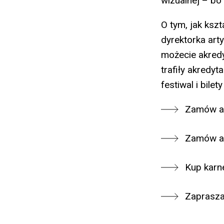
wizualnej – bo 
O tym, jak ksz
dyrektorka arty
możecie akred
trafiły akredyt
festiwal i bil
Zamów ak
Zamów ak
Kup karn
Zaprasza