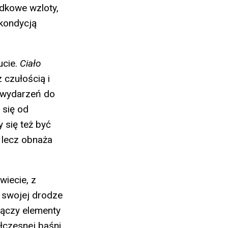
ndkowe wzloty,
 kondycją
ucie.
Ciało
 czułością i
h wydarzeń do
 się od
 się też być
, lecz obnaża
wiecie, z
a swojej drodze
 łączy elementy
łczesnej baśni,