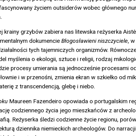
afascynowany życiem outsiderów wobec głównego nur
a.
j krainy grzybów zabiera nas litewska reżyserka Aistė
ymentalnym dokumencie
Błogosławieni niszczyciele
, w
działalności tych tajemniczych organizmów. Równocze
el myślenia o ekologii, sztuce i religii, rodzaj mikolog
gdzie procesy umierania są jednocześnie procesami od
łownie i w przenośni, zmienia ekran w szkiełko od mi
aterię z transcendencją, glebę i niebo.
oku
Maureen Fazendeiro opowiada o portugalskim regi
cję codziennego życia jego mieszkańców z archeolog
grafią. Reżyserka śledzi codzienne życie regionu, poró
ekturą dziennika niemieckich archeologów. Do narracji