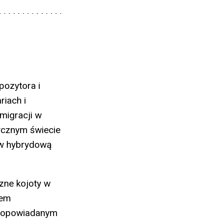
pozytora i
iach i
migracji w
tycznym świecie
e w hybrydową
zne kojoty w
sem
– opowiadanym