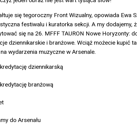
czyż jeden obraz nie jest wart tysiąca słów!
tałtuje się tegoroczny Front Wizualny, opowiada Ewa 
styczna festiwalu i kuratorka sekcji. A my dodajemy, 
ytować się na 26. MFFF TAURON Nowe Horyzonty: d
acje dziennikarskie i branżowe. Wciąż możecie kupić t
ety na wydarzenia muzyczne w Arsenale.
redytację dziennikarską
redytację branżową
et
my do Arsenału