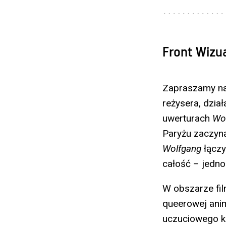
Front Wizu
Zapraszamy na 
reżysera, dzia
uwerturach
Wo
Paryżu zaczyna
Wolfgang
łączy
całość – jedno
W obszarze fil
queerowej anim
uczuciowego k