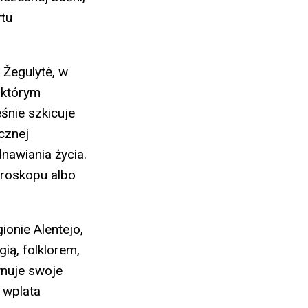
tu
 Žegulytė, w
 którym
śnie szkicuje
icznej
nawiania życia.
kroskopu albo
onie Alentejo,
ią, folklorem,
wnuje swoje
 wplata