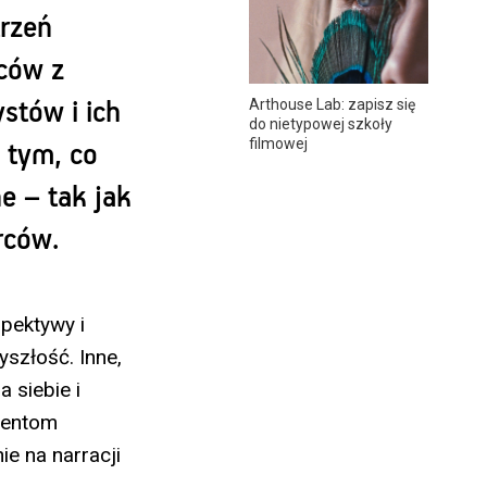
trzeń
ców z
Arthouse Lab: zapisz się
stów i ich
do nietypowej szkoły
filmowej
 tym, co
e – tak jak
rców.
pektywy i
yszłość. Inne,
 siebie i
gmentom
ie na narracji