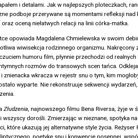
apałem i detalami. Jak w najlepszych ploteczkach, ra
czne podboje przerywane są momentami refleksji nad
 oraz oceną niełatwych relacji na linii córka-matka.
atce opowiada Magdalena Chmielewska w swoim debi
otliwa wiwisekcja rodzinnego organizmu. Nakręcony z
zuciem humoru film, płynnie przechodzi od realnyc
 intymnych rozmów do transowych scen tańca. Odkleja
 i znienacka wkracza w rejestr snu o tym, kim mogłoby
zostało wyparte. Nie rekonstruuje sekwencji wydarzeń
zenia.
ka
Złudzenia
, najnowszego filmu Bena Riversa, żyje w ś
li wszyscy dorośli. Zmierzając w nieznane, spotyka n
, które ukazują jej alternatywne style życia. Reżyser
liptycznego, poetykę snu i konwencję posępnej, wspó