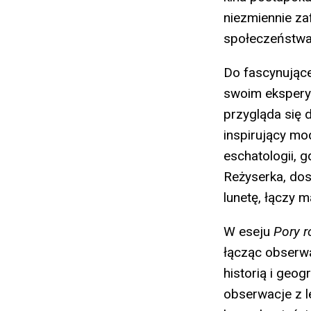
niezmiennie z
społeczeństw
Do fascynujące
swoim eksper
przygląda się 
inspirujący mod
eschatologii, 
Reżyserka, dos
lunetę, łączy m
W eseju
Pory r
łącząc obserwa
historią i geo
obserwacje z l