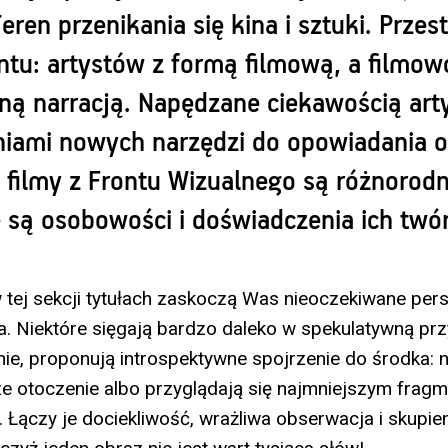
eren przenikania się kina i sztuki. Przes
tu: artystów z formą filmową, a filmow
ną narracją. Napędzane ciekawością arty
iami nowych narzędzi do opowiadania o
 filmy z Frontu Wizualnego są różnorodn
 są osobowości i doświadczenia ich twó
tej sekcji tytułach zaskoczą Was nieoczekiwane pers
a. Niektóre sięgają bardzo daleko w spekulatywną prz
ie, proponują introspektywne spojrzenie do środka: na
ze otoczenie albo przyglądają się najmniejszym fra
 Łączy je dociekliwość, wrażliwa obserwacja i skupien