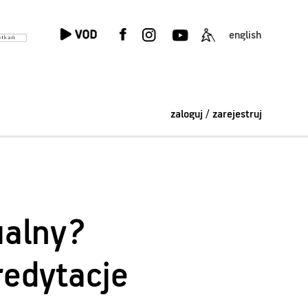
english
zaloguj / zarejestruj
ualny?
edytacje