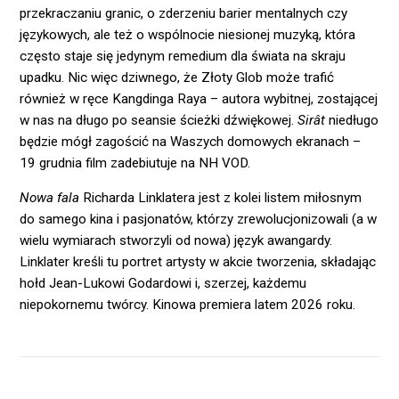
przekraczaniu granic, o zderzeniu barier mentalnych czy
językowych, ale też o wspólnocie niesionej muzyką, która
często staje się jedynym remedium dla świata na skraju
upadku. Nic więc dziwnego, że Złoty Glob może trafić
również w ręce Kangdinga Raya – autora wybitnej, zostającej
w nas na długo po seansie ścieżki dźwiękowej.
Sirât
niedługo
będzie mógł zagościć na Waszych domowych ekranach –
19 grudnia film zadebiutuje na NH VOD.
Nowa fala
Richarda Linklatera jest z kolei listem miłosnym
do samego kina i pasjonatów, którzy zrewolucjonizowali (a w
wielu wymiarach stworzyli od nowa) język awangardy.
Linklater kreśli tu portret artysty w akcie tworzenia, składając
hołd Jean-Lukowi Godardowi i, szerzej, każdemu
niepokornemu twórcy. Kinowa premiera latem 2026 roku.