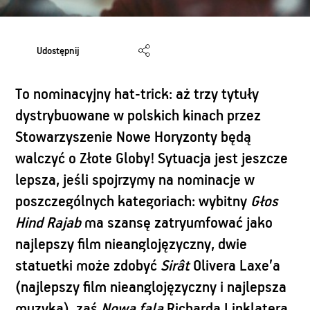
Udostępnij
To nominacyjny hat-trick: aż trzy tytuły
dystrybuowane w polskich kinach przez
Stowarzyszenie Nowe Horyzonty będą
walczyć o Złote Globy! Sytuacja jest jeszcze
lepsza, jeśli spojrzymy na nominacje w
poszczególnych kategoriach: wybitny
Głos
Hind Rajab
ma szansę zatryumfować jako
najlepszy film nieanglojęzyczny, dwie
statuetki może zdobyć
Sirât
Olivera Laxe’a
(najlepszy film nieanglojęzyczny i najlepsza
muzyka), zaś
Nowa fala
Richarda Linklatera