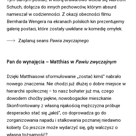
Schuch, dołącza do innych pechowców, którym absurd
namieszał w codzienności. Z okazji obecności filmu
Bernharda Wengera na ekranach polskich kin prezentujemy
galerię postaci, które zostały uwikłane w komedię omyłek.
Zaplanuj seans
Pawia zwyczajnego
Pan do wynajęcia – Matthias w
Pawiu zwyczajnym
Dzięki Matthiasowi sformułowanie „zostać kimś” nabrało
nowego znaczenia. Nie chodzi już dłużej o dobre miejsce w
hierarchii społecznej – to nasz bohater już ma, czego
dowodem choćby piękne, nowobogackie mieszkanie.
Skonfrontowany z własną nijakością mężczyzna próbuje
desperacko stać się „jakiś”, co doprowadza go do
zorganizowania napadu i stalkowania poznanej niedawno
kobiety. Co jeszcze może wydarzyć się, gdy walczysz o
własną tożsamość?