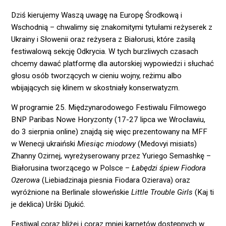
Dziś kierujemy Waszą uwagę na Europę Środkową i
Wschodnią – chwalimy się znakomitymi tytułami reżyserek z
Ukrainy i Słowenii oraz reżysera z Białorusi, które zasilą
festiwalową sekcję Odkrycia. W tych burzliwych czasach
chcemy dawać platformę dla autorskiej wypowiedzi i słuchać
głosu osób tworzących w cieniu wojny, reżimu albo
wbijających się klinem w skostniały konserwatyzm.
W programie 25. Międzynarodowego Festiwalu Filmowego
BNP Paribas Nowe Horyzonty (17-27 lipca we Wrocławiu,
do 3 sierpnia online) znajdą się więc prezentowany na MFF
w Wenecji ukraiński
Miesiąc miodowy
(Medovyi misiats)
Zhanny Ozirnej, wyreżyserowany przez Yuriego Semashkę –
Białorusina tworzącego w Polsce –
Łabędzi śpiew Fiodora
Ozerowa
(Liebiadzinaja piesnia Fiodara Ozierava) oraz
wyróżnione na Berlinale słoweńskie
Little Trouble Girls
(Kaj ti
je deklica) Urški Djukić.
Festiwal coraz bliżej i coraz mniej karnetów dostępnych w