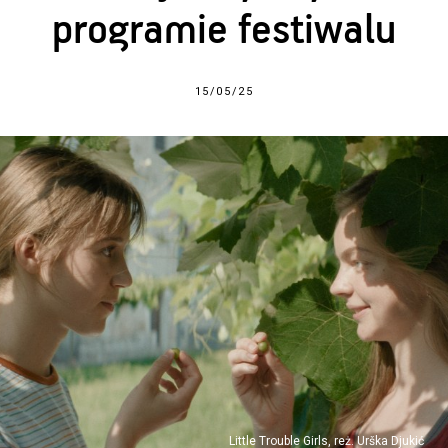
programie festiwalu
15/05/25
Little Trouble Girls, reż. Urška Djukić