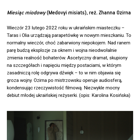
Miesiąc miodowy
(Medovyi misiats), reż. Zhanna Ozirna
Wieczór 23 lutego 2022 roku w ukraińskim miasteczku –
Taras i Olia urządzają parapetówkę w nowym mieszkaniu. To
normalny wieczór, choć zabarwiony niepokojem. Nad ranem
parę budzą eksplozje za oknem i wojna nieodwołalnie
zmienia realność bohaterów. Ascetyczny dramat, skupiony
na szczegółach i napięciu między postaciami, w którym
zasadniczą rolę odgrywa dźwięk – to w nim objawia się
groza wojny. Ozirna po mistrzowsku operuje audiosferą,
kondensując rzeczywistość filmową. Niezwykle mocny
debiut młodej ukraińskiej reżyserki. (opis: Karolina Kosińska)