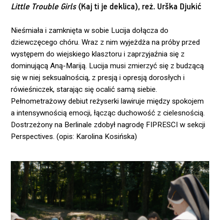
Little Trouble Girls
(Kaj ti je deklica), reż. Urška Djukić
Nieśmiała i zamknięta w sobie Lucija dołącza do
dziewczęcego chóru. Wraz z nim wyjeżdża na próby przed
występem do wiejskiego klasztoru i zaprzyjaźnia się z
dominującą Aną-Mariją. Lucija musi zmierzyć się z budzącą
się w niej seksualnością, z presją i opresją dorosłych i
rówieśniczek, starając się ocalić samą siebie.
Pełnometrażowy debiut reżyserki lawiruje między spokojem
a intensywnością emocji, łącząc duchowość z cielesnością.
Dostrzeżony na Berlinale zdobył nagrodę FIPRESCI w sekcji
Perspectives. (opis: Karolina Kosińska)