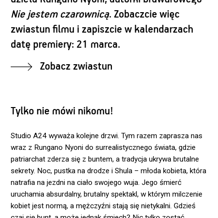
Nie jestem czarownicą
. Zobaczcie więc
zwiastun filmu i zapiszcie w kalendarzach
datę premiery: 21 marca.
Zobacz zwiastun
Tylko nie mówi nikomu!
Studio A24 wyważa kolejne drzwi. Tym razem zaprasza nas
wraz z Rungano Nyoni do surrealistycznego świata, gdzie
patriarchat zderza się z buntem, a tradycja ukrywa brutalne
sekrety. Noc, pustka na drodze i Shula – młoda kobieta, która
natrafia na jezdni na ciało swojego wuja. Jego śmierć
uruchamia absurdalny, brutalny spektakl, w którym milczenie
kobiet jest normą, a mężczyźni stają się nietykalni. Gdzieś
czai się bunt, a może jednak śmiech? Nic tylko zostać