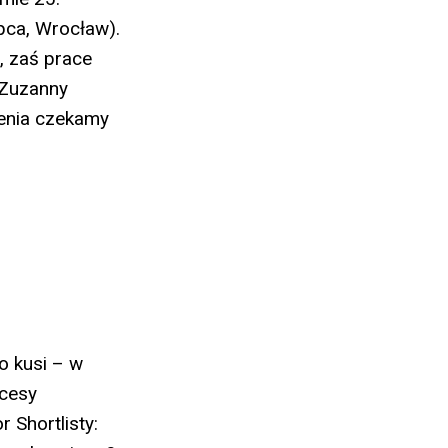
ca, Wrocław).
, zaś prace
 Zuzanny
zenia czekamy
o kusi – w
kcesy
 Shortlisty: