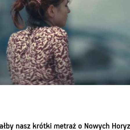
ałby nasz krótki metraż o Nowych Hory