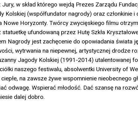
 Jury, w skład którego wejdą Prezes Zarządu Fundacj
 Kolskiej (współfundator nagrody) oraz członkinie i
a Nowe Horyzonty. Twórcy zwycięskiego filmu otrzy
 statuetkę ufundowaną przez Hutę Szkła Kryształowe
em Nagrody jest zachęcenie do opowiadania świata j
wości, wytrwania na niepewnej, artystycznej drodze r
zanny Jagody Kolskiej (1991-2014) utalentowanej fot
iółki naszego festiwalu, absolwentki University of We
 ciepłe, na zawsze żywe wspomnienie nieobecnego gł
ać odwagę. Wspierać młodość. Dać szansę na rozwój
esie dalej dobro.