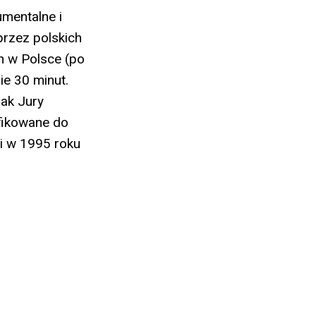
mentalne i
przez polskich
h w Polsce (po
e 30 minut.
nak Jury
ifikowane do
ni w 1995 roku