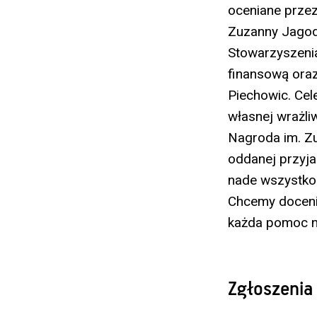
oceniane przez
Zuzanny Jagody
Stowarzyszeni
finansową oraz
Piechowic. Cel
własnej wrażli
Nagroda im. Zu
oddanej przyjac
nade wszystko
Chcemy doceni
każda pomoc ni
Zgłoszenia