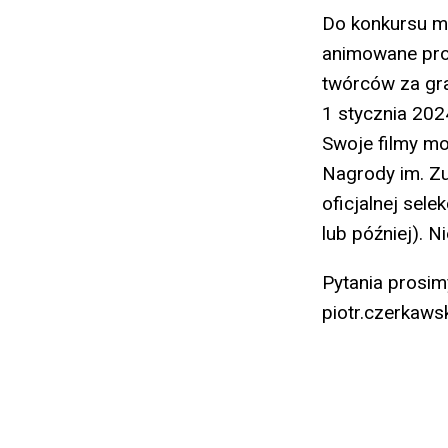
Do konkursu mo
animowane prod
twórców za gr
1 stycznia 202
Swoje filmy mo
Nagrody im. Zu
oficjalnej sele
lub później). 
Pytania prosim
piotr.czerkaws