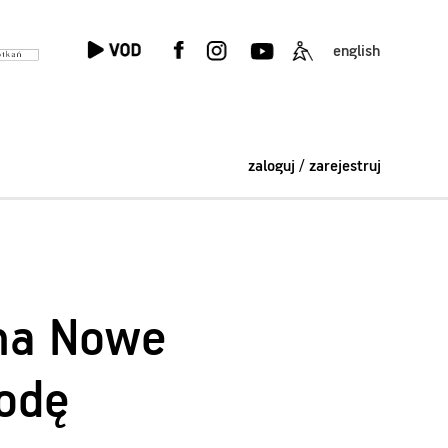
english
zaloguj / zarejestruj
m na Nowe
rodę