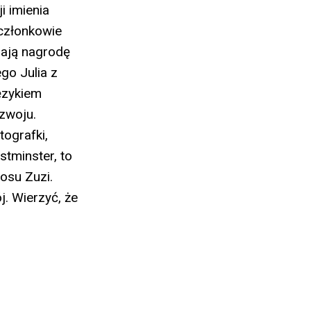
i imienia
 członkowie
mają nagrodę
go Julia z
ęzykiem
ozwoju.
ografki,
stminster, to
osu Zuzi.
. Wierzyć, że