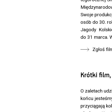
Międzynarodow
Swoje produkcj
osób do 30. r
Jagody Kolskie
do 31 marca. W
Zgłoś fil
Krótki film
O zaletach udz
końcu jesteśm
przyciągają kol