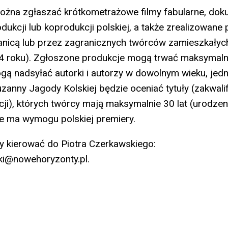
żna zgłaszać krótkometrażowe filmy fabularne, doku
ukcji lub koprodukcji polskiej, a także zrealizowane 
anicą lub przez zagranicznych twórców zamieszkałyc
4 roku). Zgłoszone produkcje mogą trwać maksymalni
gą nadsyłać autorki i autorzy w dowolnym wieku, jed
zanny Jagody Kolskiej będzie oceniać tytuły (zakwal
kcji), których twórcy mają maksymalnie 30 lat (urodze
Nie ma wymogu polskiej premiery.
y kierować do Piotra Czerkawskiego:
ki@nowehoryzonty.pl.