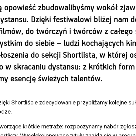
łą opowieść zbudowalibyśmy wokół zjaw
ystansu. Dzięki festiwalowi bliżej nam d
filmów, do twórczyń i twórców z całego 
stkim do siebie – ludzi kochających kin
łoszenia do sekcji Shortlista, w której 
o w skracaniu dystansu: z krótkich form
 esencję świeżych talentów.
dzięki Shortliście zdecydowanie przybliżamy kolejne s
odze.
tworzące krótkie metraże: rozpoczynamy nabór zgłos
ortlisty. Wyselekcjonowane tytuły znajdą się w progr