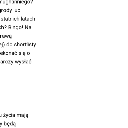
lmughanniego?
grody lub
statnich latach
ch? Bingo! Na
prawą
j) do shortlisty
zekonać się o
tarczy wysłać
u życia mają
ły będą