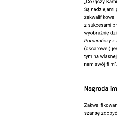
„Co łączy Kam
Są nadziejami 
zakwalifikowali
z sukcesami pr
wyobraźnię dzi
Pomarańczy z 
(oscarowej) je
tym na własnej
nam swój film”
Nagroda im
Zakwalifikowan
szansę zdobyć 