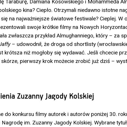
ilę Taraburę, Damiana Kosowskiego i Mohammeda A
polskiego kina? Ciepło. Otrzymali niedawno istotne na
 się na najważniejsze światowe festiwale? Cieplej. W o
ezentowali swoje krótkie filmy na Nowych Horyzonta
ała zwłaszcza przykład Almughanniego, który – za s
Jaffy
– udowodnił, że droga od shortlisty (wrocławskie
st krótsza niż mogłoby się wydawać. Jeśli chcecie pr
 skórze, pierwszy krok możecie zrobić już dziś – wys
.
ienia Zuzanny Jagody Kolskiej
e do konkursu filmy autorek i autorów poniżej 30. rok
Nagrodę im. Zuzanny Jagody Kolskiej. Wybrane tytu