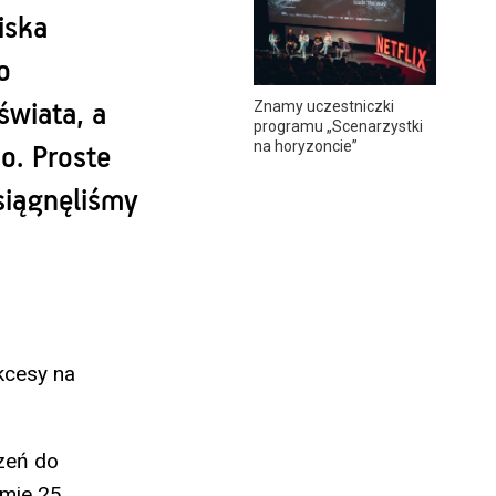
iska
o
Znamy uczestniczki
świata, a
programu „Scenarzystki
na horyzoncie”
o. Proste
osiągnęliśmy
ukcesy na
zeń do
amie 25.