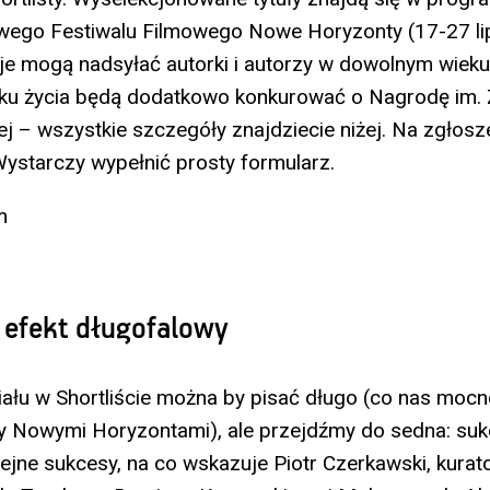
ego Festiwalu Filmowego Nowe Horyzonty (17-27 lip
e mogą nadsyłać autorki i autorzy w dowolnym wieku
oku życia będą dodatkowo konkurować o Nagrodę im.
j – wszystkie szczegóły znajdziecie niżej. Na zgłos
ystarczy wypełnić prosty formularz.
m
, efekt długofalowy
iału w Shortliście można by pisać długo (co nas mocn
y Nowymi Horyzontami), ale przejdźmy do sedna: su
ejne sukcesy, na co wskazuje Piotr Czerkawski, kurator