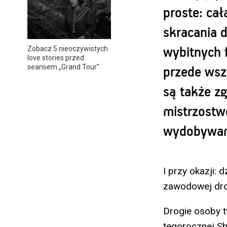
proste: ca
skracania d
Zobacz 5 nieoczywistych
wybitnych 
love stories przed
seansem „Grand Tour”
przede wszy
są także zg
mistrzostw
wydobywamy
I przy okazji: 
zawodowej dr
Drogie osoby 
tegorocznej Sh