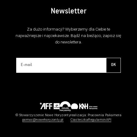
Newsletter
Za dużo informacji? Wybierzemy dla Ciebie te
najważniejsze i najciekawsze. Bądź na bieżąco, zapisz się
do newslettera.
OK
© Stowarzyszenie Nowe Horyzonty
realizacja:
Pracownia Pakamera
pomoc@nowehoryzonty.pl
Ciasteczka
Regulamin
API