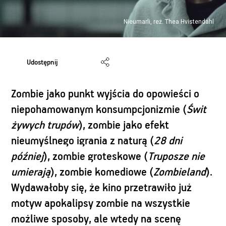
Nieumarli, reż. Thea Hvistendahl
Udostępnij
Zombie jako punkt wyjścia do opowieści o
niepohamowanym konsumpcjonizmie (
Świt
żywych trupów
), zombie jako efekt
nieumyślnego igrania z naturą (
28 dni
później
), zombie groteskowe (
Truposze nie
umierają
), zombie komediowe (
Zombieland
).
Wydawałoby się, że kino przetrawiło już
motyw apokalipsy zombie na wszystkie
możliwe sposoby, ale wtedy na scenę