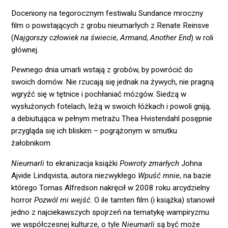
Doceniony na tegorocznym festiwalu Sundance mroczny
film o powstających z grobu nieumarłych z Renate Reinsve
(
Najgorszy człowiek na świecie
,
Armand
,
Another End
) w roli
głównej.
Pewnego dnia umarli wstają z grobów, by powrócić do
swoich domów. Nie rzucają się jednak na żywych, nie pragną
wgryźć się w tętnice i pochłaniać mózgów. Siedzą w
wysłużonych fotelach, leżą w swoich łóżkach i powoli gniją,
a debiutująca w pełnym metrażu Thea Hvistendahl posępnie
przygląda się ich bliskim – pogrążonym w smutku
żałobnikom.
Nieumarli
to ekranizacja książki
Powroty zmarłych
Johna
Ajvide Lindqvista, autora niezwykłego
Wpuść mnie
, na bazie
którego Tomas Alfredson nakręcił w 2008 roku arcydzielny
horror
Pozwól mi wejść
. O ile tamten film (i książka) stanowił
jedno z najciekawszych spojrzeń na tematykę wampiryzmu
we współczesnej kulturze, o tyle
Nieumarli
są być może