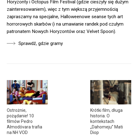
Horyzonty i Octopus Film Festival (gdzie cieszyły się dużym
zainteresowaniem), więc z tym większą przyjemnością
zapraszamy na specjalne, Halloweenowe seanse tych art
horrorowych skarbów (i na umawianie randek pod czułym
patronatem Nowych Horyzontów oraz Velvet Spoon).
Sprawdź, gdzie gramy
Ostrożnie,
Krótki film, długa
pożądanie! 10
historia. O
filmów Pedro
kontekstach
Almodóvara trafia
„Dahomeju” Mati
na NH VOD
Diop