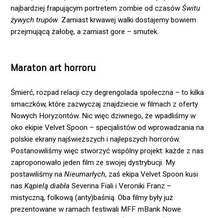
najbardziej frapującym portretem zombie od czasów
Świtu
żywych trupów
. Zamiast krwawej walki dostajemy bowiem
przejmującą żałobę, a zamiast gore – smutek.
Maraton art horroru
Śmierć, rozpad relacji czy degrengolada społeczna – to kilka
smaczków, które zazwyczaj znajdziecie w filmach z oferty
Nowych Horyzontów. Nic więc dziwnego, że wpadliśmy w
oko ekipie Velvet Spoon – specjalistów od wprowadzania na
polskie ekrany najświeższych i najlepszych horrorów.
Postanowiliśmy więc stworzyć wspólny projekt: każde z nas
zaproponowało jeden film ze swojej dystrybucji. My
postawiliśmy na
Nieumarłych
, zaś ekipa Velvet Spoon kusi
nas
Kąpielą diabła
Severina Fiali i Veroniki Franz –
mistyczną, folkową (anty)baśnią. Oba filmy były już
prezentowane w ramach festiwali MFF mBank Nowe