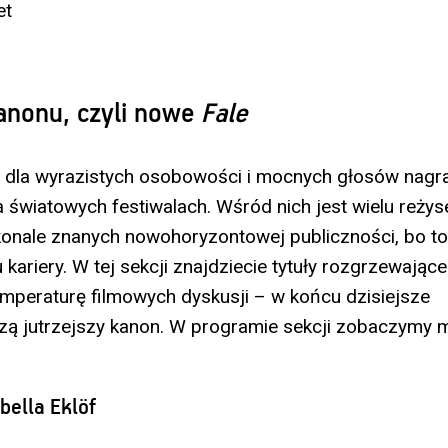
et
anonu, czyli nowe
Fale
e dla wyrazistych osobowości i mocnych głosów nagr
 światowych festiwalach. Wśród nich jest wielu reżys
konale znanych nowohoryzontowej publiczności, bo 
kariery. W tej sekcji znajdziecie tytuły rozgrzewając
peraturę filmowych dyskusji – w końcu dzisiejsze
zą jutrzejszy kanon. W programie sekcji zobaczymy m.
abella Eklöf