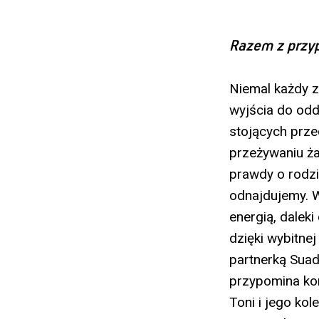
Razem z przy
Niemal każdy z
wyjścia do odd
stojących prze
przeżywaniu ża
prawdy o rodzin
odnajdujemy.
energią, dalek
dzięki wybitnej
partnerką Suad
przypomina kom
Toni i jego kol