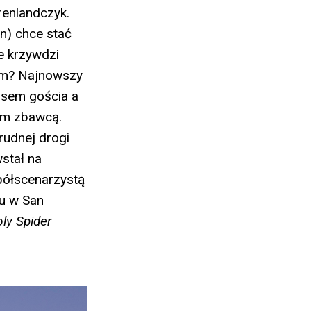
renlandczyk.
n) chce stać
e krzywdzi
ugim? Najnowszy
tusem gościa a
łym zbawcą.
rudnej drogi
stał na
półscenarzystą
lu w San
ly Spider