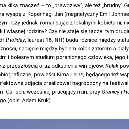
ma kilka znaczeń – to „prawdziwy”, ale też „brudny” G
na wyspę z Kopenhagi Jan (magnetyczny Emil Johnse
zym. Czy jednak, romansując z lokalnymi kobietami, ni
ak i własnej rodziny? Czy nie staje się raczej tym dr
öf (
Holiday
, laureat 18. NH) bada różnice między sta
zności, napięcie między byciem kolonizatorem a bia
kim i bolesnym studium poranionego człowieka, jego t
ę z przeszłością oraz odkupienia win ojców.
Kalak
pow
biograficznej powieści Kima Leine, będącego też ws
 efektowne zdjęcia zrealizował nagrodzony na festiwa
m Carlsen, wcześniej pracujący m.in. przy
Granicy
i
Ho
go (opis: Adam Kruk).