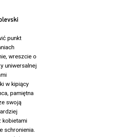
olevski
ić punkt
aniach
ie, wreszcie o
y uniwersalnej
ami
ki w kipiący
nca, pamiętna
ze swoją
ardziej
z kobietami
e schronienia.