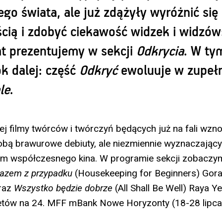
go świata, ale już zdążyły wyróżnić się
cią i zdobyć ciekawość widzek i widzów:
lat prezentujemy w sekcji
Odkrycia
. W ty
k dalej: część
Odkryć
ewoluuje w zupeł
le
.
iej filmy twórców i twórczyń będących już na fali wzn
bą brawurowe debiuty, ale niezmiennie wyznaczającyc
tm współczesnego kina. W programie sekcji zobaczym
azem z przypadku
(Housekeeping for Beginners) Gor
oraz
Wszystko będzie dobrze
(All Shall Be Well) Raya Y
etów na 24. MFF mBank Nowe Horyzonty (18-28 lipca