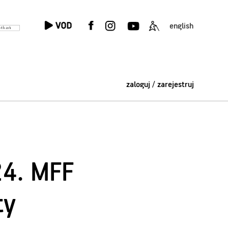
english
zaloguj / zarejestruj
24. MFF
ty