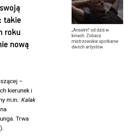
 swoją
 takie
„Anselm” od dziś w
m roku
kinach. Zobacz
mistrzowskie spotkanie
nie nową
dwóch artystów
oszącej –
h kierunek i
y m.in.:
Kalak
ana
eunga. Trwa
).