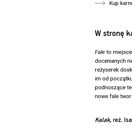
Kup karn
W stronę k
Fale
to miejsc
docenianych na
reżyserek dos
im od początku 
podnoszące tem
nowe fale twor
Kalak
, reż. Is