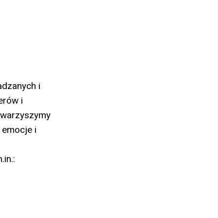
adzanych i
erów i
towarzyszymy
e emocje i
in.: