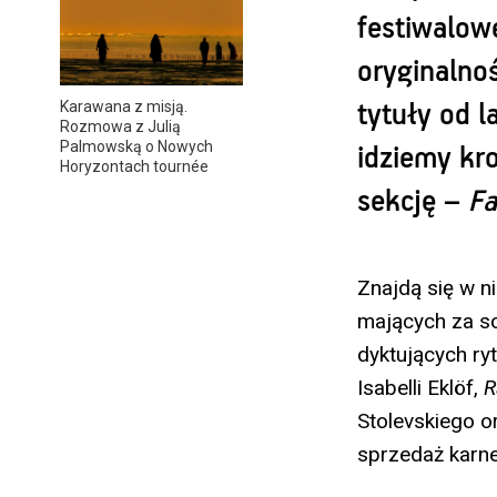
festiwalowe
oryginalnoś
Karawana z misją.
tytuły od 
Rozmowa z Julią
Palmowską o Nowych
idziemy kro
Horyzontach tournée
sekcję –
Fa
Znajdą się w n
mających za so
dyktujących ry
Isabelli Eklöf,
R
Stolevskiego 
sprzedaż karn