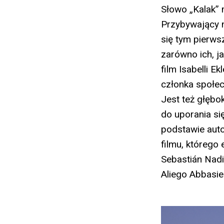
Słowo „Kalak” 
Przybywający 
się tym pierws
zarówno ich, j
film Isabelli Ekl
członka społec
Jest też głębo
do uporania si
podstawie auto
filmu, którego
Sebastián Nadi
Aliego Abbasie