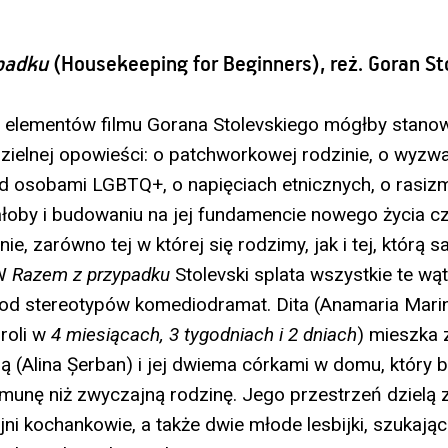
padku
(Housekeeping for Beginners), reż. Goran St
 elementów filmu Gorana Stolevskiego mógłby stanow
zielnej opowieści: o patchworkowej rodzinie, o wyzw
d osobami LGBTQ+, o napięciach etnicznych, o rasizm
łoby i budowaniu na jej fundamencie nowego życia cz
ie, zarówno tej w której się rodzimy, jak i tej, którą s
 W
Razem z przypadku
Stolevski splata wszystkie te wąt
i od stereotypów komediodramat. Dita (Anamaria Mari
 roli w
4 miesiącach, 3 tygodniach i 2 dniach
) mieszka 
ą (Alina Șerban) i jej dwiema córkami w domu, który b
unę niż zwyczajną rodzinę. Jego przestrzeń dzielą 
ejni kochankowie, a także dwie młode lesbijki, szukając