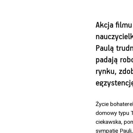
Akcja filmu
nauczycielk
Paulą trudn
padają robo
rynku, zdo
egzystencj
Życie bohatere
domowy typu T.
ciekawska, po
sympatię Pauli