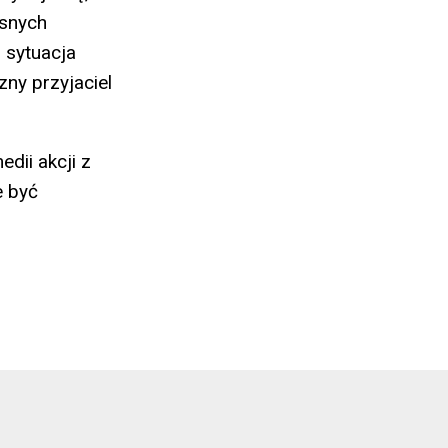
esnych
i sytuacja
ny przyjaciel
dii akcji z
e być