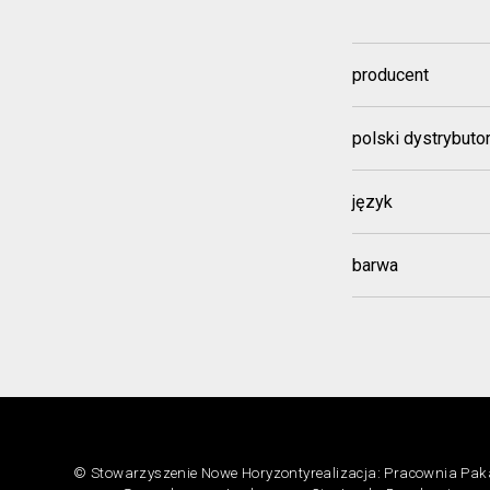
producent
polski dystrybuto
język
barwa
© Stowarzyszenie Nowe Horyzonty
realizacja:
Pracownia Pa