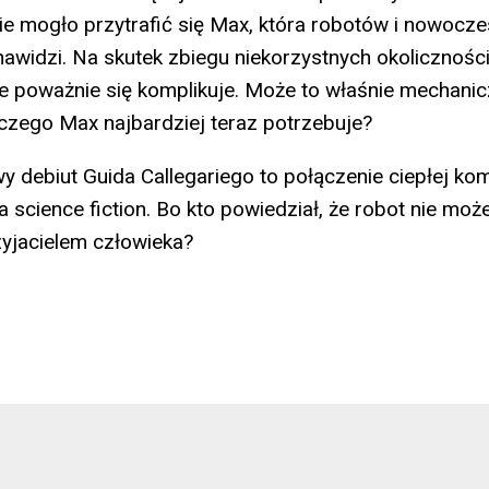
ie mogło przytrafić się Max, która robotów i nowocz
enawidzi. Na skutek zbiegu niekorzystnych okolicznośc
e poważnie się komplikuje. Może to właśnie mechanicz
 czego Max najbardziej teraz potrzebuje?
 debiut Guida Callegariego to połączenie ciepłej kome
 science fiction. Bo kto powiedział, że robot nie moż
yjacielem człowieka?