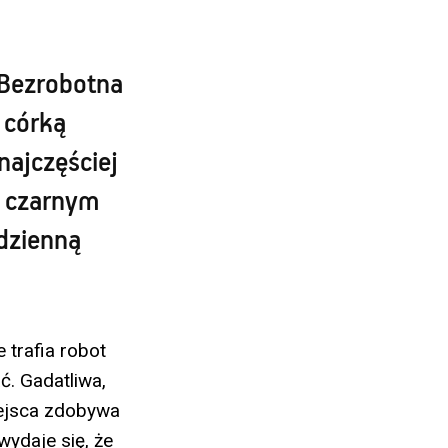
 Bezrobotna
 córką
najczęściej
a czarnym
dzienną
 trafia robot
ć. Gadatliwa,
iejsca zdobywa
wydaje się, że