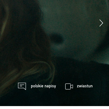
polskie napisy
zwiastun