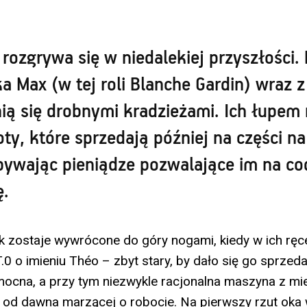
 rozgrywa się w niedalekiej przyszłości.
a Max (w tej roli Blanche Gardin) wraz z
ią się drobnymi kradzieżami. Ich łupem 
ty, które sprzedają później na części n
bywając pieniądze pozwalające im na co
ę.
k zostaje wywrócone do góry nogami, kiedy w ich ręce
0 o imieniu Théo – zbyt stary, by dało się go sprzeda
mocna, a przy tym niezwykle racjonalna maszyna z m
, od dawna marzącej o robocie. Na pierwszy rzut oka 