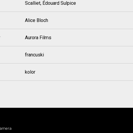
Scalliet, Édouard Sulpice
Alice Bloch
r
Aurora Films
francuski
kolor
kamera