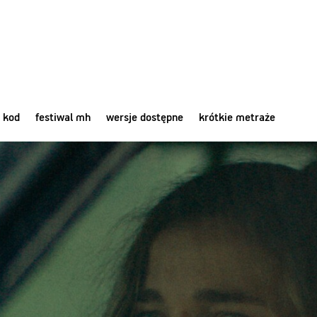
 kod
festiwal mh
wersje dostępne
krótkie metraże