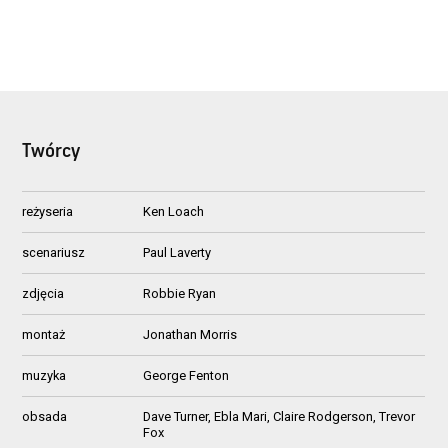
Twórcy
reżyseria
Ken Loach
scenariusz
Paul Laverty
zdjęcia
Robbie Ryan
montaż
Jonathan Morris
muzyka
George Fenton
obsada
Dave Turner, Ebla Mari, Claire Rodgerson, Trevor
Fox