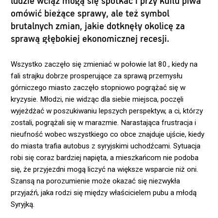
ludzie wciąż mogą się spotkać i przy kuflu piwa
omówić bieżące sprawy, ale też symbol
brutalnych zmian, jakie dotknęły okolicę za
sprawą głębokiej ekonomicznej recesji.
Wszystko zaczęło się zmieniać w połowie lat 80., kiedy na
fali strajku dobrze prosperujące za sprawą przemysłu
górniczego miasto zaczęło stopniowo pogrążać się w
kryzysie. Młodzi, nie widząc dla siebie miejsca, poczęli
wyjeżdżać w poszukiwaniu lepszych perspektyw, a ci, którzy
zostali, pogrążali się w marazmie. Narastająca frustracja i
nieufność wobec wszystkiego co obce znajduje ujście, kiedy
do miasta trafia autobus z syryjskimi uchodźcami. Sytuacja
robi się coraz bardziej napięta, a mieszkańcom nie podoba
się, że przyjezdni mogą liczyć na większe wsparcie niż oni.
Szansą na porozumienie może okazać się niezwykła
przyjaźń, jaka rodzi się między właścicielem pubu a młodą
Syryjką.