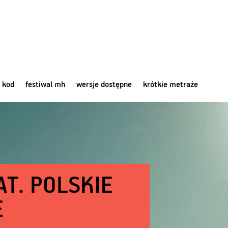
 kod
festiwal mh
wersje dostępne
krótkie metraże
AT. POLSKIE
E