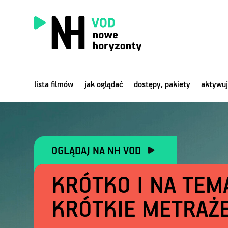
lista filmów
jak oglądać
dostępy, pakiety
aktywuj
OGLĄDAJ NA NH VOD
KRÓTKO I NA TEM
KRÓTKIE METRAŻ