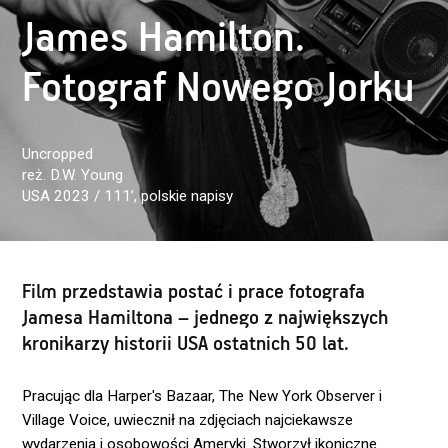
James Hamilton.
Fotograf Nowego Jorku
Uncropped
reż. D.W. Young
USA 2023 / 111’
, polskie napisy
Film przedstawia postać i prace fotografa
Jamesa Hamiltona – jednego z największych
kronikarzy historii USA ostatnich 50 lat.
Pracując dla Harper's Bazaar, The New York Observer i
Village Voice, uwiecznił na zdjęciach najciekawsze
wydarzenia i osobowości Ameryki. Stworzył ikoniczne