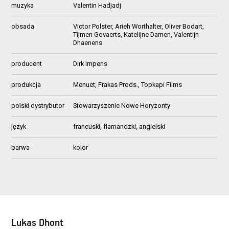
muzyka
Valentin Hadjadj
obsada
Victor Polster, Arieh Worthalter, Oliver Bodart,
Tijmen Govaerts, Katelijne Damen, Valentijn
Dhaenens
producent
Dirk Impens
produkcja
Menuet, Frakas Prods., Topkapi Films
polski dystrybutor
Stowarzyszenie Nowe Horyzonty
język
francuski, flamandzki, angielski
barwa
kolor
Lukas Dhont