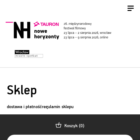
Sklep
dostawa i płatność
regulamin sklepu
Koszyk (
0
)