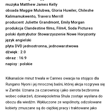
muzyka Matthew James Kelly
obsada Maggie Mulubwa, Gloria Huwiler, Chileshe
Kalimamukwento, Travers Merrill
producent Juliette Grandmont, Emily Morgan
produkcja Clandestine films, Film4, Soda Pictures
polski dystrybutor Stowarzyszenie Nowe Horyzonty
język angielski
płyta DVD jednostronna, jednowarstwowa
dźwięk : 2.0
obraz : 16:9
napisy : polskie
Kilkanaście minut trwała w Cannes owacja na stojąco dla
Rungano Nyoni i jej mrocznej baśni, której akcja rozgrywa się
w Zambii. Uznana za czarownicę i jako sierota bezbronna
wobec oskarżeń, dziewięcioletnia Shula zostaje wysłana do
obozu dla wiedźm. Wykluczone ze wspólnoty, odizolowane
kobiety zmuszane są do ciężkiej pracy i traktowane jako