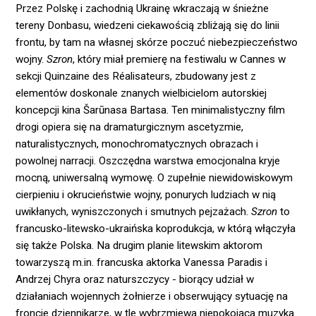
Przez Polskę i zachodnią Ukrainę wkraczają w śnieżne
tereny Donbasu, wiedzeni ciekawością zbliżają się do linii
frontu, by tam na własnej skórze poczuć niebezpieczeństwo
wojny.
Szron
, który miał premierę na festiwalu w Cannes w
sekcji Quinzaine des Réalisateurs, zbudowany jest z
elementów doskonale znanych wielbicielom autorskiej
koncepcji kina Šarūnasa Bartasa. Ten minimalistyczny film
drogi opiera się na dramaturgicznym ascetyzmie,
naturalistycznych, monochromatycznych obrazach i
powolnej narracji. Oszczędna warstwa emocjonalna kryje
mocną, uniwersalną wymowę. O zupełnie niewidowiskowym
cierpieniu i okrucieństwie wojny, ponurych ludziach w nią
uwikłanych, wyniszczonych i smutnych pejzażach.
Szron
to
francusko-litewsko-ukraińska koprodukcja, w którą włączyła
się także Polska. Na drugim planie litewskim aktorom
towarzyszą m.in. francuska aktorka Vanessa Paradis i
Andrzej Chyra oraz naturszczycy - biorący udział w
działaniach wojennych żołnierze i obserwujący sytuację na
froncie dziennikarze, w tle wybrzmiewa niepokojąca muzyka