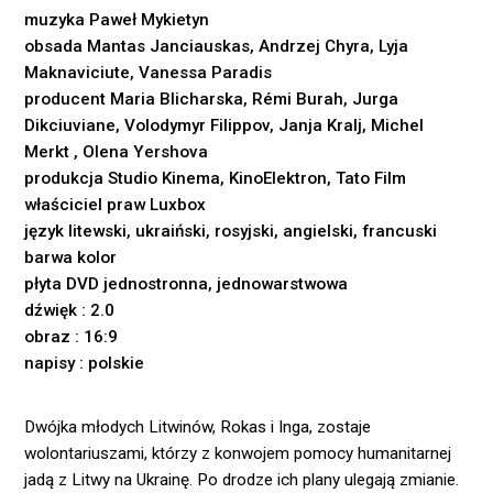
muzyka Paweł Mykietyn
obsada Mantas Janciauskas, Andrzej Chyra, Lyja
Maknaviciute, Vanessa Paradis
producent Maria Blicharska, Rémi Burah, Jurga
Dikciuviane, Volodymyr Filippov, Janja Kralj, Michel
Merkt , Olena Yershova
produkcja Studio Kinema, KinoElektron, Tato Film
właściciel praw Luxbox
język litewski, ukraiński, rosyjski, angielski, francuski
barwa kolor
płyta DVD jednostronna, jednowarstwowa
dźwięk : 2.0
obraz : 16:9
napisy : polskie
Dwójka młodych Litwinów, Rokas i Inga, zostaje
wolontariuszami, którzy z konwojem pomocy humanitarnej
jadą z Litwy na Ukrainę. Po drodze ich plany ulegają zmianie.