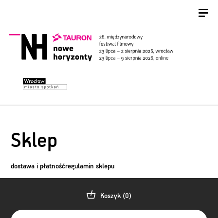
Sklep
dostawa i płatność
regulamin sklepu
Koszyk (
0
)