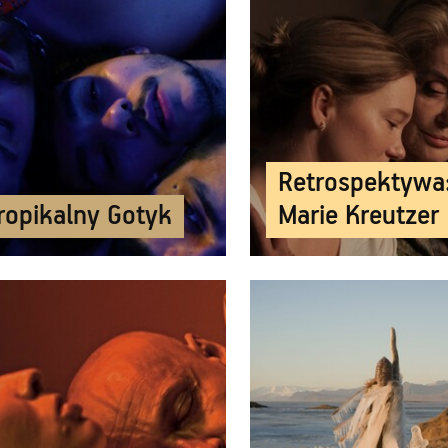
Retrospektywa
Retrospektywa
ropikalny Gotyk
ropikalny Gotyk
Marie Kreutzer
Marie Kreutzer