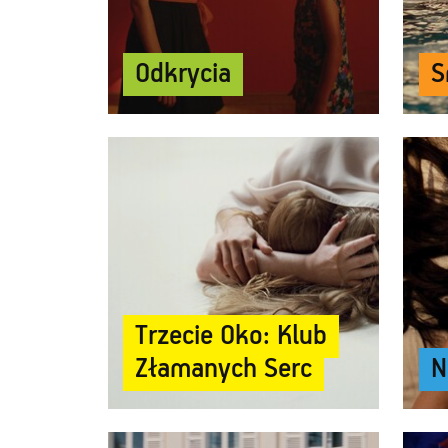
Odkrycia
Odkrycia
S
S
Trzecie Oko: Klub
Trzecie Oko: Klub
Złamanych Serc
Złamanych Serc
N
N