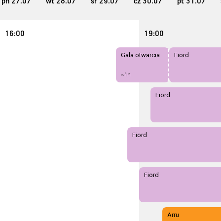
pn
27
.07
wt
28
.07
śr
29
.07
cz
30
.07
pt
31
.07
16:00
19:00
Gala otwarcia
Fiord
~1h
Fiord
Fiord
Fiord
Arru