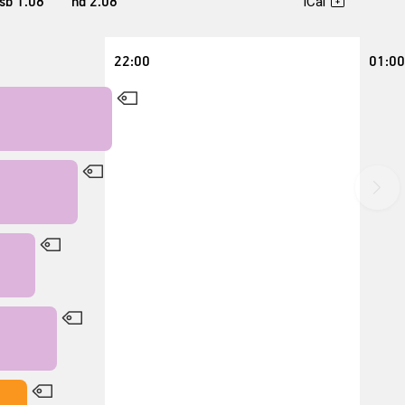
sb
1
.08
nd
2
.08
iCal
22:00
01:00