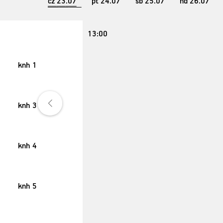
cz
23
.07
pt
24
.07
sb
25
.07
nd
26
.07
13:00
knh 1
knh 3
knh 4
knh 5