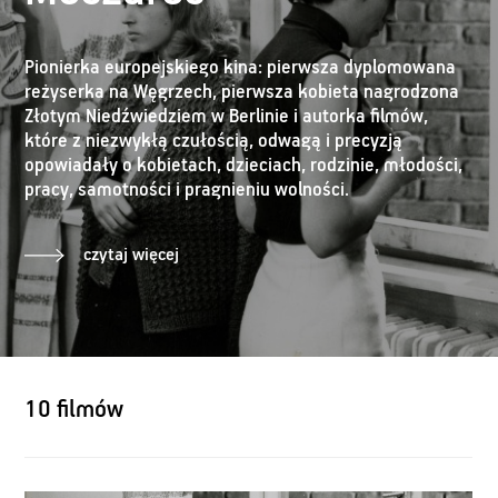
Pionierka europejskiego kina: pierwsza dyplomowana
reżyserka na Węgrzech, pierwsza kobieta nagrodzona
Złotym Niedźwiedziem w Berlinie i autorka filmów,
które z niezwykłą czułością, odwagą i precyzją
opowiadały o kobietach, dzieciach, rodzinie, młodości,
pracy, samotności i pragnieniu wolności.
czytaj więcej
10 filmów