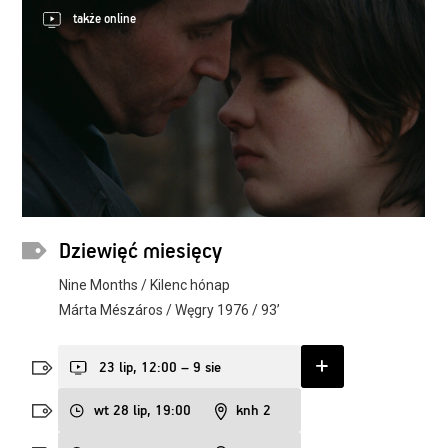
także online
Dziewięć miesięcy
Nine Months / Kilenc hónap
Márta Mészáros / Węgry 1976 / 93’
23 lip, 12:00 – 9 sie
wt 28 lip, 19:00
knh 2