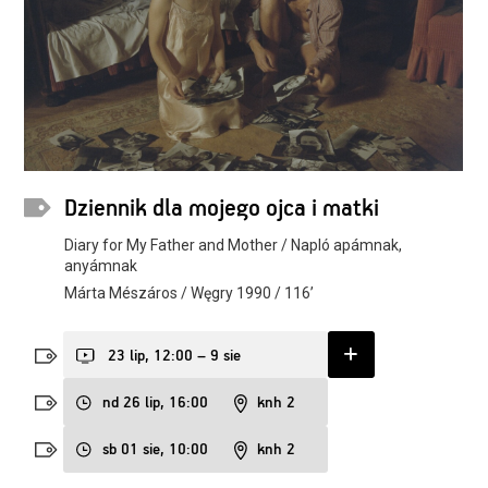
Dziennik dla mojego ojca i matki
Diary for My Father and Mother / Napló apámnak,
anyámnak
Márta Mészáros / Węgry 1990 / 116’
23 lip, 12:00 – 9 sie
nd 26 lip, 16:00
knh 2
sb 01 sie, 10:00
knh 2