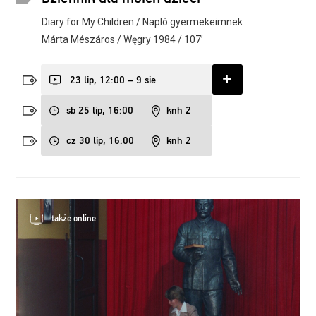
Diary for My Children / Napló gyermekeimnek
Márta Mészáros / Węgry 1984 / 107’
23 lip, 12:00 – 9 sie
sb 25 lip, 16:00
knh 2
cz 30 lip, 16:00
knh 2
także online