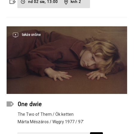
nd 02 sie, 13:00
knh 2
także online
One dwie
The Two of Them / Ök ketten
Márta Mészáros / Węgry 1977 / 97’