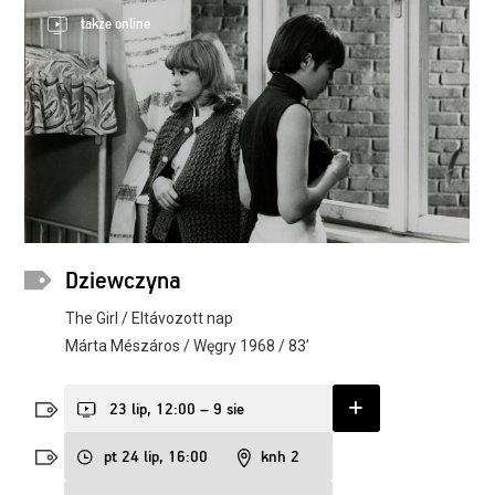
także online
Dziewczyna
The Girl / Eltávozott nap
Márta Mészáros / Węgry 1968 / 83’
23 lip, 12:00 – 9 sie
pt 24 lip, 16:00
knh 2