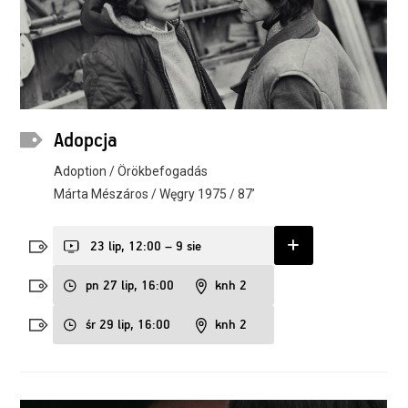
Adopcja
Adoption / Örökbefogadás
Márta Mészáros / Węgry 1975 / 87’
23 lip, 12:00 – 9 sie
pn 27 lip, 16:00
knh 2
śr 29 lip, 16:00
knh 2