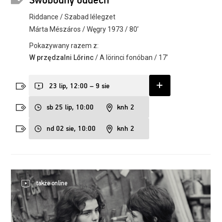
Swobodny oddech
Riddance / Szabad lélegzet
Márta Mészáros / Węgry 1973 / 80’
Pokazywany razem z:
W przędzalni Lőrinc
/ A lörinci fonóban / 17’
23 lip, 12:00 – 9 sie
sb 25 lip, 10:00
knh 2
nd 02 sie, 10:00
knh 2
także online