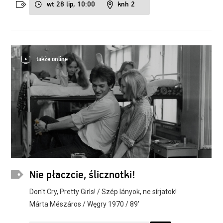
wt 28 lip, 10:00
knh 2
także online
Nie płaczcie, ślicznotki!
Don't Cry, Pretty Girls! / Szép lányok, ne sírjatok!
Márta Mészáros / Węgry 1970 / 89’