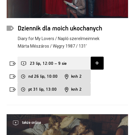
Dziennik dla moich ukochanych
Diary for My Lovers / Napló szerelmeimnek
Márta Mészáros / Węgry 1987 / 131’
23 lip, 12:00 – 9 sie
nd 26 lip, 10:00
knh 2
pt 31 lip, 13:00
knh 2
także online