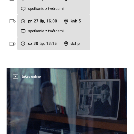
spotkanie z twórcami
pn 27 lip, 16:00
knh 5
spotkanie z twórcami
cz 30 lip, 13:15
dcf p
także online