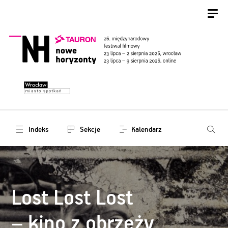
Indeks
Sekcje
Kalendarz
Lost Lost Lost
– kino z obrzeży