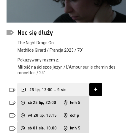
Noc się dłuży
The Night Drags On
Mathilde Girard / Francja 2023 / 70’
Pokazywany razem z:
Miłość na ścieżce jeżyn
/ L’Amour sur le chemin des
roncettes / 24’
23 lip, 12:00 – 9 sie
sb 25 lip, 22:00
knh 5
wt 28 lip, 13:15
dcf p
sb 01 sie, 10:00
knh 5