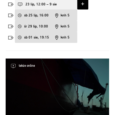
23 lip, 12:00 – 9 sie
sb 25 lip, 16:00
knh 5
śr 29 lip, 10:00
knh 5
sb 01 sie, 19:15
knh 5
także online