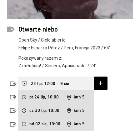
Otwarte niebo
Open Sky / Cielo abierto
Felipe Esparza Pérez / Peru, Francja 2023 / 64’
Pokazywany razem z:
Z miłością!
/ Sincero, Apaixonado! / 24’
23 lip, 12:00 – 9 sie
pt 24 lip, 10:00
knh 5
cz 30 lip, 10:00
knh 5
nd 02 sie, 19:00
knh 5