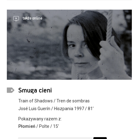
także online
Smuga cieni
Train of Shadows / Tren de sombras
José Luis Guerín / Hiszpania 1997 / 81’
Pokazywany razem z:
Płomień
/ Polte / 15’