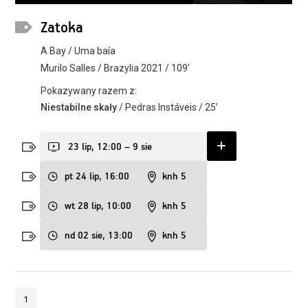
Zatoka
A Bay / Uma baía
Murilo Salles / Brazylia 2021 / 109’
Pokazywany razem z:
Niestabilne skały
/ Pedras Instáveis / 25’
23 lip, 12:00 – 9 sie
pt 24 lip, 16:00
knh 5
wt 28 lip, 10:00
knh 5
nd 02 sie, 13:00
knh 5
1