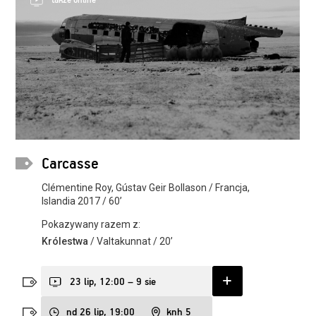
także online
Carcasse
Clémentine Roy, Gústav Geir Bollason / Francja,
Islandia 2017 / 60’
Pokazywany razem z:
Królestwa
/ Valtakunnat / 20’
23 lip, 12:00 – 9 sie
nd 26 lip, 19:00
knh 5