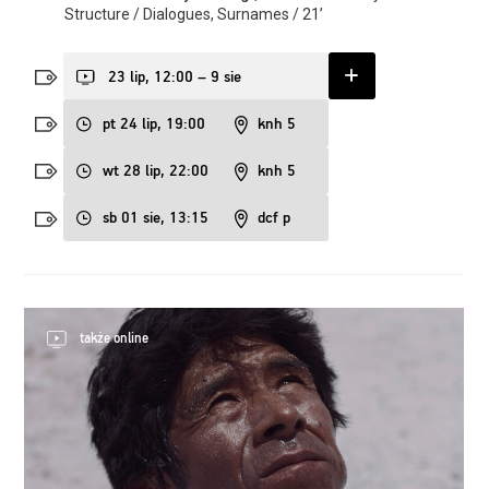
Structure / Dialogues, Surnames / 21’
23 lip, 12:00 – 9 sie
pt 24 lip, 19:00
knh 5
wt 28 lip, 22:00
knh 5
sb 01 sie, 13:15
dcf p
także online