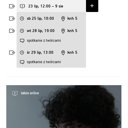
23 lip, 12:00 – 9 sie
sb 25 lip, 10:00
knh 5
wt 28 lip, 19:00
knh 5
spotkanie z twórcami
śr 29 lip, 13:00
knh 5
spotkanie z twórcami
także online