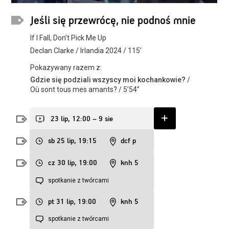
Jeśli się przewrócę, nie podnoś mnie
If I Fall, Don’t Pick Me Up
Declan Clarke / Irlandia 2024 / 115’
Pokazywany razem z:
Gdzie się podziali wszyscy moi kochankowie?
/
Où sont tous mes amants? / 5’54’’
23 lip, 12:00 – 9 sie
sb 25 lip, 19:15
dcf p
cz 30 lip, 19:00
knh 5
spotkanie z twórcami
pt 31 lip, 19:00
knh 5
spotkanie z twórcami