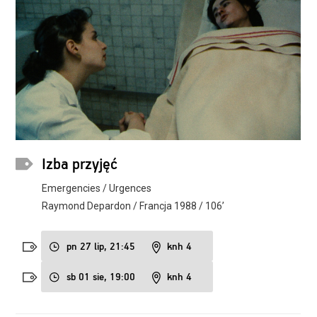
Izba przyjęć
Emergencies / Urgences
Raymond Depardon / Francja 1988 / 106’
pn 27 lip, 21:45
knh 4
sb 01 sie, 19:00
knh 4