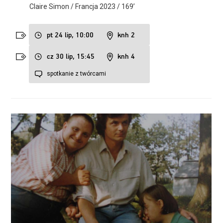
Claire Simon / Francja 2023 / 169’
pt 24 lip, 10:00
knh 2
cz 30 lip, 15:45
knh 4
spotkanie z twórcami