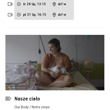
śr 29 lip, 13:15
dcf w
pt 31 lip, 16:15
dcf w
Nasze ciało
Our Body / Notre corps