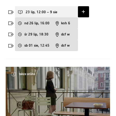
23 lip, 12:00 – 9 sie
nd 26 lip, 16:00
knh 6
śr 29 lip, 18:30
dcf w
sb 01 sie, 12:45
dcf w
także online