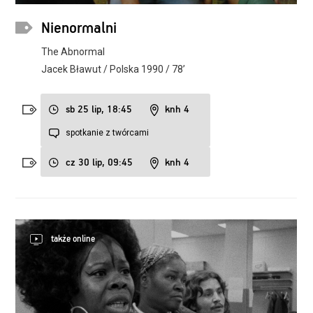
Nienormalni
The Abnormal
Jacek Bławut / Polska 1990 / 78’
sb 25 lip, 18:45
knh 4
spotkanie z twórcami
cz 30 lip, 09:45
knh 4
także online