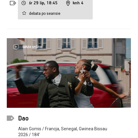
śr 29 lip, 18:45
knh 4
debata po seansie
także online
Dao
Alain Gomis / Francja, Senegal, Gwinea Bissau
2026 / 184’