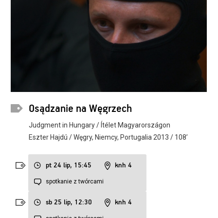
Osądzanie na Węgrzech
Judgment in Hungary / Ítélet Magyarországon
Eszter Hajdú / Węgry, Niemcy, Portugalia 2013 / 108’
pt 24 lip, 15:45
knh 4
spotkanie z twórcami
sb 25 lip, 12:30
knh 4