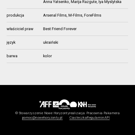
Anna Yatsenko, Marija Razgute, Iya Myslytska
produkcja
Arsenal Films, M-Films, ForeFilms
właściciel praw
Best Friend Forever
język
ukraiński
barwa
kolor
© Stowarzyszenie Nowe Horyzonty
realizacja:
Pracownia Pakamera
pomoc@nowehoryzonty.pl
Ciasteczka
Regulamin
API