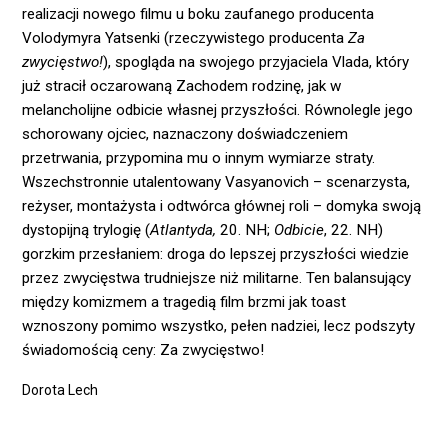
realizacji nowego filmu u boku zaufanego producenta
Volodymyra Yatsenki (rzeczywistego producenta
Za
zwycięstwo!
), spogląda na swojego przyjaciela Vlada, który
już stracił oczarowaną Zachodem rodzinę, jak w
melancholijne odbicie własnej przyszłości. Równolegle jego
schorowany ojciec, naznaczony doświadczeniem
przetrwania, przypomina mu o innym wymiarze straty.
Wszechstronnie utalentowany Vasyanovich – scenarzysta,
reżyser, montażysta i odtwórca głównej roli – domyka swoją
dystopijną trylogię (
Atlantyda,
20. NH;
Odbicie
, 22. NH)
gorzkim przesłaniem: droga do lepszej przyszłości wiedzie
przez zwycięstwa trudniejsze niż militarne. Ten balansujący
między komizmem a tragedią film brzmi jak toast
wznoszony pomimo wszystko, pełen nadziei, lecz podszyty
świadomością ceny: Za zwycięstwo!
Dorota Lech