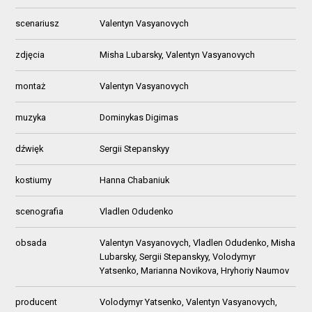
scenariusz
Valentyn Vasyanovych
zdjęcia
Misha Lubarsky, Valentyn Vasyanovych
montaż
Valentyn Vasyanovych
muzyka
Dominykas Digimas
dźwięk
Sergii Stepanskyy
kostiumy
Hanna Chabaniuk
scenografia
Vladlen Odudenko
obsada
Valentyn Vasyanovych, Vladlen Odudenko, Misha
Lubarsky, Sergii Stepanskyy, Volodymyr
Yatsenko, Marianna Novikova, Hryhoriy Naumov
producent
Volodymyr Yatsenko, Valentyn Vasyanovych,