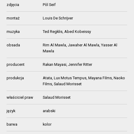
zdjęcia
Pôl Seif
montaż
Louis De Schrijver
muzyka
Ted Regklis, Abed Kobeissy
obsada
Rim Al Mawla, Jawaher Al Mawla, Yasser Al
Mawla
producent
Rakan Mayasi, Jennifer Ritter
produkcja
Atata, Lux Motus Tempus, Mayana Films, Naoko
Films, Salaud Morisset
właściciel praw
Salaud Morisset
język
arabski
barwa
kolor