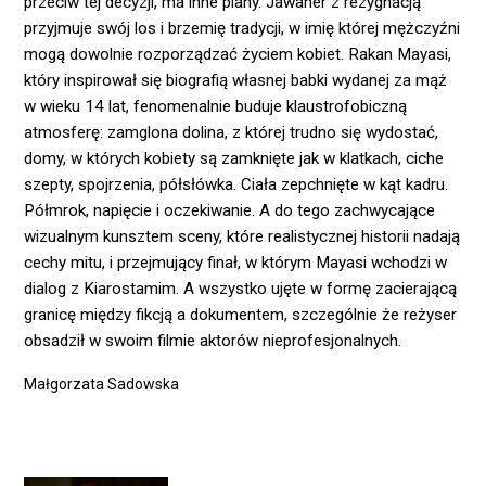
przeciw tej decyzji, ma inne plany. Jawaher z rezygnacją
przyjmuje swój los i brzemię tradycji, w imię której mężczyźni
mogą dowolnie rozporządzać życiem kobiet. Rakan Mayasi,
który inspirował się biografią własnej babki wydanej za mąż
w wieku 14 lat, fenomenalnie buduje klaustrofobiczną
atmosferę: zamglona dolina, z której trudno się wydostać,
domy, w których kobiety są zamknięte jak w klatkach, ciche
szepty, spojrzenia, półsłówka. Ciała zepchnięte w kąt kadru.
Półmrok, napięcie i oczekiwanie. A do tego zachwycające
wizualnym kunsztem sceny, które realistycznej historii nadają
cechy mitu, i przejmujący finał, w którym Mayasi wchodzi w
dialog z Kiarostamim. A wszystko ujęte w formę zacierającą
granicę między fikcją a dokumentem, szczególnie że reżyser
obsadził w swoim filmie aktorów nieprofesjonalnych.
Małgorzata Sadowska