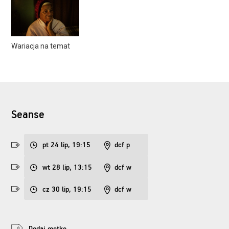
Wariacja na temat
Seanse
pt 24 lip, 19:15
dcf p
wt 28 lip, 13:15
dcf w
cz 30 lip, 19:15
dcf w
Dodaj metkę