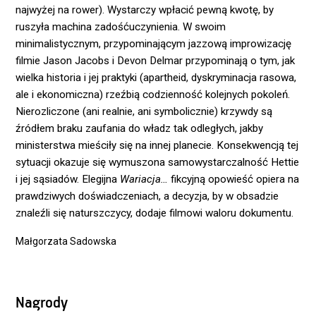
najwyżej na rower). Wystarczy wpłacić pewną kwotę, by
ruszyła machina zadośćuczynienia. W swoim
minimalistycznym, przypominającym jazzową improwizację
filmie Jason Jacobs i Devon Delmar przypominają o tym, jak
wielka historia i jej praktyki (apartheid, dyskryminacja rasowa,
ale i ekonomiczna) rzeźbią codzienność kolejnych pokoleń.
Nierozliczone (ani realnie, ani symbolicznie) krzywdy są
źródłem braku zaufania do władz tak odległych, jakby
ministerstwa mieściły się na innej planecie. Konsekwencją tej
sytuacji okazuje się wymuszona samowystarczalność Hettie
i jej sąsiadów. Elegijna
Wariacja…
fikcyjną opowieść opiera na
prawdziwych doświadczeniach, a decyzja, by w obsadzie
znaleźli się naturszczycy, dodaje filmowi waloru dokumentu.
Małgorzata Sadowska
Nagrody