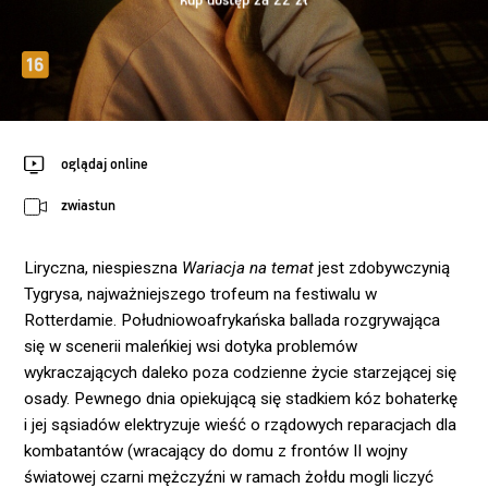
kup dostęp za 22 zł
oglądaj online
zwiastun
Liryczna, niespieszna
Wariacja na temat
jest zdobywczynią
Tygrysa, najważniejszego trofeum na festiwalu w
Rotterdamie. Południowoafrykańska ballada rozgrywająca
się w scenerii maleńkiej wsi dotyka problemów
wykraczających daleko poza codzienne życie starzejącej się
osady. Pewnego dnia opiekującą się stadkiem kóz bohaterkę
i jej sąsiadów elektryzuje wieść o rządowych reparacjach dla
kombatantów (wracający do domu z frontów II wojny
światowej czarni mężczyźni w ramach żołdu mogli liczyć