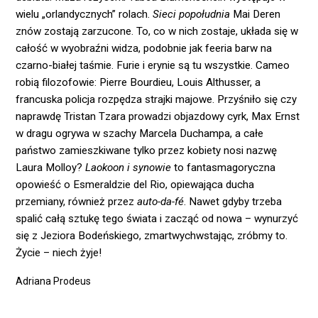
wielu „orlandycznych” rolach.
Sieci popołudnia
Mai Deren
znów zostają zarzucone. To, co w nich zostaje, układa się w
całość w wyobraźni widza, podobnie jak feeria barw na
czarno-białej taśmie. Furie i erynie są tu wszystkie. Cameo
robią filozofowie: Pierre Bourdieu, Louis Althusser, a
francuska policja rozpędza strajki majowe. Przyśniło się czy
naprawdę Tristan Tzara prowadzi objazdowy cyrk, Max Ernst
w dragu ogrywa w szachy Marcela Duchampa, a całe
państwo zamieszkiwane tylko przez kobiety nosi nazwę
Laura Molloy?
Laokoon i synowie
to fantasmagoryczna
opowieść o Esmeraldzie del Rio, opiewająca ducha
przemiany, również przez
auto-da-fé
. Nawet gdyby trzeba
spalić całą sztukę tego świata i zacząć od nowa – wynurzyć
się z Jeziora Bodeńskiego, zmartwychwstając, zróbmy to.
Życie – niech żyje!
Adriana Prodeus