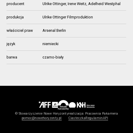
producent
Ulrike Ottinger, Irene Weitz, Adelheid Westphal
produkcja
Ulrike Ottinger Filmproduktion
właściciel praw
Arsenal Berlin
język
niemiecki
barwa
czarno-biały
© Stowarzyszenie Nowe Horyzonty
realizacja:
Pracownia Pakamera
pomoc@nowehoryzonty.pl
Ciasteczka
Regulamin
API