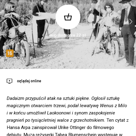
kup dostęp za 22 zł
oglądaj online
Dadaizm przypuścił atak na sztuki piękne. Ogłosił sztukę
magicznym otwarciem trzewi, podał lewatywę Wenus z Milo
i w końcu umożliwił Laokoonowi i synom zaspokojenie
pragnień po tysiącletniej walce z grzechotnikiem.
Ten cytat z
Hansa Arpa zainspirował Ulrike Ottinger do filmowego
debiutu. Muza reżyserki Tabea Blumenschein występuje w