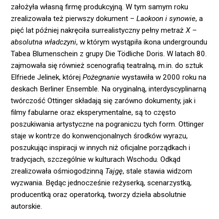
założyła własną firmę produkcyjną. W tym samym roku
zrealizowała też pierwszy dokument –
Laokoon i synowie
, a
pięć lat później nakręciła surrealistyczny pełny metraż
X –
absolutna władczyni
, w którym wystąpiła ikona undergroundu
Tabea Blumenschein z grupy Die Tödliche Doris. W latach 80.
zajmowała się również scenografią teatralną, m.in. do sztuk
Elfriede Jelinek, której
Pożegnanie
wystawiła w 2000 roku na
deskach Berliner Ensemble. Na oryginalną, interdyscyplinarną
twórczość Ottinger składają się zarówno dokumenty, jak i
filmy fabularne oraz eksperymentalne, są to często
poszukiwania artystyczne na pograniczu tych form. Ottinger
staje w kontrze do konwencjonalnych środków wyrazu,
poszukując inspiracji w innych niż oficjalne porządkach i
tradycjach, szczególnie w kulturach Wschodu. Odkąd
zrealizowała ośmiogodzinną
Tajgę
, stale stawia widzom
wyzwania. Będąc jednocześnie reżyserką, scenarzystką,
producentką oraz operatorką, tworzy dzieła absolutnie
autorskie.