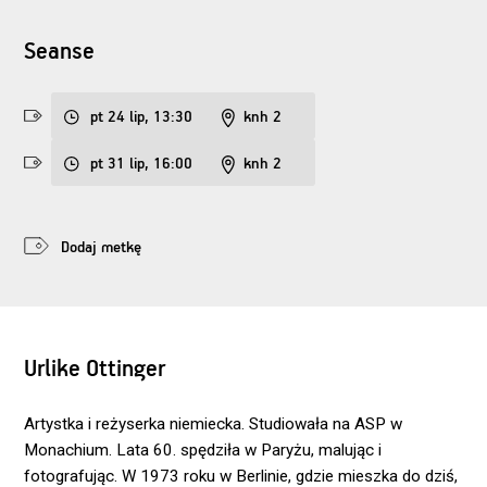
Seanse
pt 24 lip, 13:30
knh 2
pt 31 lip, 16:00
knh 2
Dodaj metkę
Urlike Ottinger
Artystka i reżyserka niemiecka. Studiowała na ASP w
Monachium. Lata 60. spędziła w Paryżu, malując i
fotografując. W 1973 roku w Berlinie, gdzie mieszka do dziś,