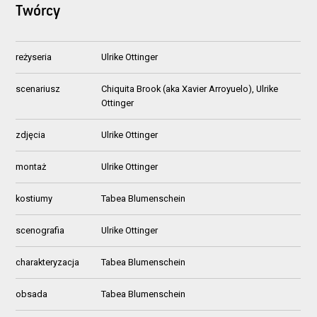
Twórcy
reżyseria
Ulrike Ottinger
scenariusz
Chiquita Brook (aka Xavier Arroyuelo), Ulrike
Ottinger
zdjęcia
Ulrike Ottinger
montaż
Ulrike Ottinger
kostiumy
Tabea Blumenschein
scenografia
Ulrike Ottinger
charakteryzacja
Tabea Blumenschein
obsada
Tabea Blumenschein