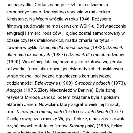
scenarzystka. Córka znanego rzeźbiarza i działacza
komunistycznego dzieciństwo spędziła w radzieckim
Kirgistanie. Na Węgry wróciła w roku 1946. Reżyserię
filmową studiowała na moskiewskim WGiK-u. Doświadczenie
emigracji i śmierci rodziców – ojciec został zamordowany w
czasie czystek stalinowskich, matka zmarła na tyfus –
zawarła w cyklu:
Dziennik dla moich dzieci
(1982),
Dziennik
dla moich ukochanych
(1987) i
Dziennik dla moich rodziców
(1990). Wcześniej dała się poznać jako czołowa węgierska
reżyserka-feministka, opisująca dylematy kobiet uwikłanych
w społeczne i polityczne ograniczenia komunistycznej
codzienności:
Dziewczyna
(1968),
Swobodny oddech
(1973),
Adopcja
(1975, Złoty Niedźwiedź w Berlinie). Była żoną
reżysera Miklósa Jancsó, potem związana była z polskim
aktorem Janem Nowickim, który zagrał w wielu jej filmach,
m.in.
Dziewięciu miesiącach
(1976) oraz
Ich dwóch
(1977).
Dzieląc swój czas między Węgry i Polskę, u nas zrealizowała
część swoich ostatnich filmów:
Siódmy pokój
(1995, Feliks