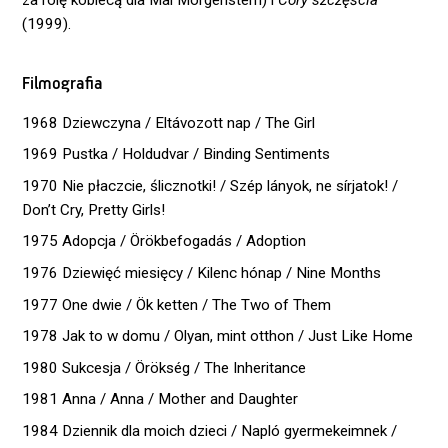
za rolę kobiecą dla Mai Morgenstern) i
Córy szczęścia
(1999).
Filmografia
1968 Dziewczyna / Eltávozott nap / The Girl
1969 Pustka / Holdudvar / Binding Sentiments
1970 Nie płaczcie, ślicznotki! / Szép lányok, ne sírjatok! /
Don’t Cry, Pretty Girls!
1975 Adopcja / Örökbefogadás / Adoption
1976 Dziewięć miesięcy / Kilenc hónap / Nine Months
1977 One dwie / Ök ketten / The Two of Them
1978 Jak to w domu / Olyan, mint otthon / Just Like Home
1980 Sukcesja / Örökség / The Inheritance
1981 Anna / Anna / Mother and Daughter
1984 Dziennik dla moich dzieci / Napló gyermekeimnek /