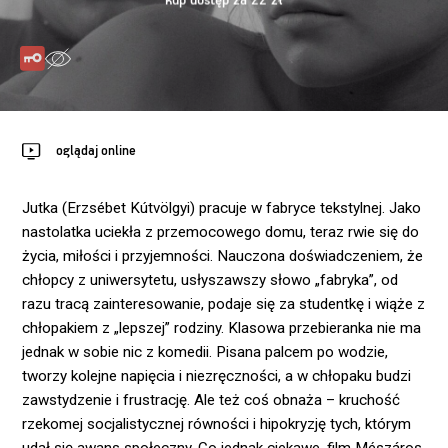
kup dostęp za 22 zł
oglądaj online
Jutka (Erzsébet Kútvölgyi) pracuje w fabryce tekstylnej. Jako
nastolatka uciekła z przemocowego domu, teraz rwie się do
życia, miłości i przyjemności. Nauczona doświadczeniem, że
chłopcy z uniwersytetu, usłyszawszy słowo „fabryka”, od
razu tracą zainteresowanie, podaje się za studentkę i wiąże z
chłopakiem z „lepszej” rodziny. Klasowa przebieranka nie ma
jednak w sobie nic z komedii. Pisana palcem po wodzie,
tworzy kolejne napięcia i niezręczności, a w chłopaku budzi
zawstydzenie i frustrację. Ale też coś obnaża – kruchość
rzekomej socjalistycznej równości i hipokryzję tych, którym