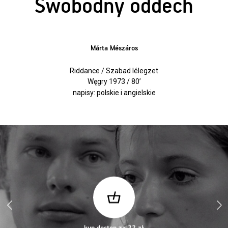
Swobodny oddech
Márta Mészáros
Riddance / Szabad lélegzet
Węgry 1973 / 80’
napisy: polskie i angielskie