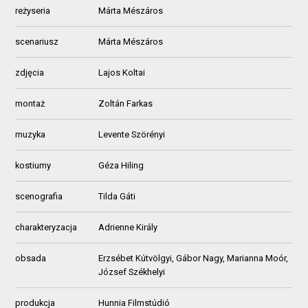
reżyseria
Márta Mészáros
scenariusz
Márta Mészáros
zdjęcia
Lajos Koltai
montaż
Zoltán Farkas
muzyka
Levente Szörényi
kostiumy
Géza Hiling
scenografia
Tilda Gáti
charakteryzacja
Adrienne Király
obsada
Erzsébet Kútvölgyi, Gábor Nagy, Marianna Moór,
József Székhelyi
produkcja
Hunnia Filmstúdió