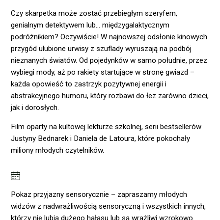
Czy skarpetka może zostać przebiegłym szeryfem,
genialnym detektywem lub… międzygalaktycznym
podróżnikiem? Oczywiście! W najnowszej odsłonie kinowych
przygód ulubione urwisy z szuflady wyruszają na podbój
nieznanych światów. Od pojedynków w samo południe, przez
wybiegi mody, aż po rakiety startujące w stronę gwiazd –
każda opowieść to zastrzyk pozytywnej energii i
abstrakcyjnego humoru, który rozbawi do łez zarówno dzieci,
jak i dorosłych.
Film oparty na kultowej lekturze szkolnej, serii bestsellerów
Justyny Bednarek i Daniela de Latoura, które pokochały
miliony młodych czytelników.
Pokaz przyjazny sensorycznie – zapraszamy młodych
widzów z nadwrażliwością sensoryczną i wszystkich innych,
którzy nie lubią dużego hałasu lub są wrażliwi wzrokowo.