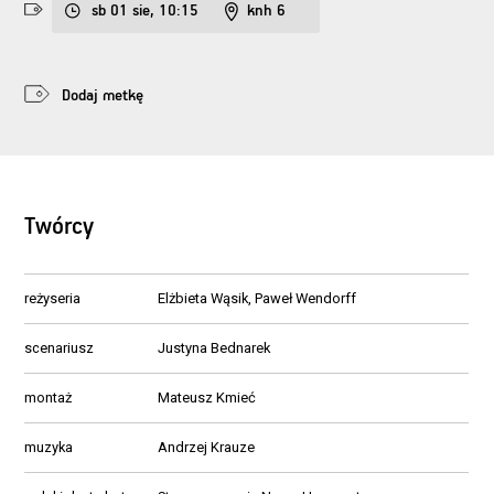
sb 01 sie, 10:15
knh 6
Dodaj metkę
Twórcy
reżyseria
Elżbieta Wąsik, Paweł Wendorff
scenariusz
Justyna Bednarek
montaż
Mateusz Kmieć
muzyka
Andrzej Krauze