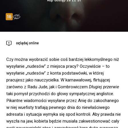
kup dostęp za 22 zł
oglądaj online
Czy można wyobrazić sobie coś bardziej lekkomyślnego niż
wysyłanie „nudesów” z miejsca pracy? Oczywiście – to
wysyłanie „nudesów” z konta podstawówki, w której
pracujesz jako nauczycielka. W karnawałowej, flirtującej
zarówno z Radu Jude, jak i Gombrowiczem
Długiej przerwie
taki pomysł przychodzi do głowy sympatycznej anglistce.
Pikantne wiadomości wysyłane przez Anię do zakochanego
w niej wuefisty trafiają pewnego dnia do niewłaściwego
adresata i sytuacja wymyka się spod kontroli. Aby prawda nie
wyszła na jaw, kobieta będzie musiała zakwestionować cały