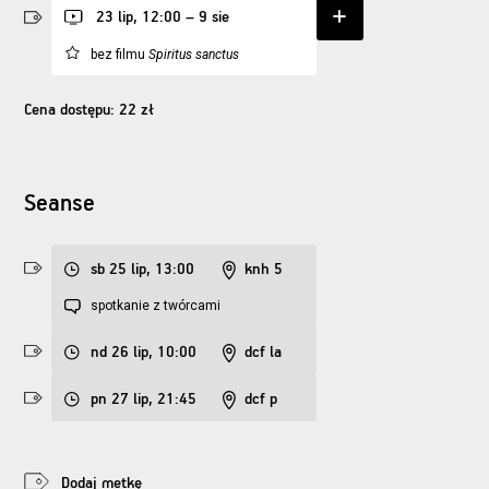
23 lip, 12:00 – 9 sie
bez filmu
Spiritus sanctus
Cena dostępu: 22 zł
Seanse
sb 25 lip, 13:00
knh 5
spotkanie z twórcami
nd 26 lip, 10:00
dcf la
pn 27 lip, 21:45
dcf p
Dodaj metkę