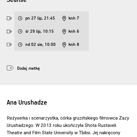
Seanse
pn 27 lip, 21:45
knh 7
śr 29 lip, 10:15
knh 6
nd 02 sie, 10:00
knh 8
Dodaj metkę
Ana Urushadze
Reżyserka i scenarzystka, córka gruzińskiego filmowca Zazy
Urushadzego. W 2013 roku ukończyła Shota Rustaveli
Theatre and Film State University w Tbilisi. Jej nakręcony