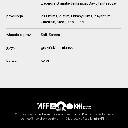
Eleonora Granata-Jenkinson, Davit Tsintsadze
produkcja
Zazafilms, Allfilm, Enkeny Films, Zeynofilm,
Cinetrain, Meograno Films
właściciel praw
Split Screen
język
gruziński, ormiański
barwa
kolor
© Stowarzyszenie Nowe Horyzonty
realizacja:
Pracownia Pakamera
pomoc@nowehoryzonty.pl
Ciasteczka
Regulamin
API