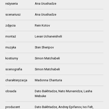
reżyseria
Ana Urushadze
scenariusz
Ana Urushadze
zdjęcia
Rein Kotov
montaż
Levan Uchaneishvili
muzyka
Sten Sheripov
kostiumy
Simon Matchabeli
scenografia
Simon Matchabeli
charakteryzacja
Madonna Chanturia
obsada
Dato Bakhtadze, Nato Murvanidze, Lasha
Mebuke
producent
Dato Bakhtadze, Andrey Epifanov, Ivo Felt,