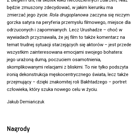
Z biegiem dni, na skutek kilku niecodziennych zdarzeń, Niaz
będzie zmuszony zdecydować, w jakim kierunku ma
zmierzać jego życie.
Rola drugoplanowa
zaczyna się niczym
gorzka satyra na peryferia przemysłu filmowego, miejsce dla
odrzuconych i zapomnianych. Lecz Urushadze – choć w
wywiadach przyznawała, że jej film to także komentarz na
temat trudnej sytuacji starzejących się aktorów – jest przede
wszystkim zainteresowana emocjami swojego bohatera:
jego urażoną dumą, poczuciem osamotnienia,
skomplikowanymi relacjami z bliskimi. To nie tylko podszyta
ironią dekonstrukcja męskocentrycznego świata, lecz także
przejmujący – dzięki znakomitej roli Bakhtadzego – portret
człowieka, który szuka nowego celu w życiu.
Jakub Demiańczuk
Nagrody