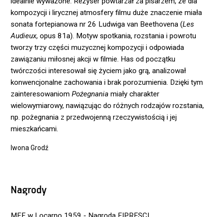
idealnie wyważone. Reżyser powtarzał za pisarzem, że dla
kompozycji i lirycznej atmosfery filmu duże znaczenie miała
sonata fortepianowa nr 26 Ludwiga van Beethovena (
Les
Audieux
, opus 81a). Motyw spotkania, rozstania i powrotu
tworzy trzy części muzycznej kompozycji i odpowiada
zawiązaniu miłosnej akcji w filmie. Has od początku
twórczości interesował się życiem jako grą, analizował
konwencjonalne zachowania i brak porozumienia. Dzięki tym
zainteresowaniom
Pożegnania
miały charakter
wielowymiarowy, nawiązując do różnych rodzajów rozstania,
np. pożegnania z przedwojenną rzeczywistością i jej
mieszkańcami.
Iwona Grodź
Nagrody
MFF w Locarno 1959 - Nagroda FIPRESCI