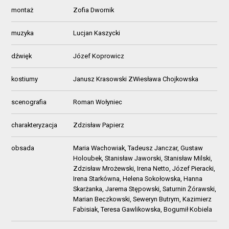
montaż
Zofia Dwornik
muzyka
Lucjan Kaszycki
dźwięk
Józef Koprowicz
kostiumy
Janusz Krasowski ZWiesława Chojkowska
scenografia
Roman Wołyniec
charakteryzacja
Zdzisław Papierz
obsada
Maria Wachowiak, Tadeusz Janczar, Gustaw
Holoubek, Stanisław Jaworski, Stanisław Milski,
Zdzisław Mrożewski, Irena Netto, Józef Pieracki,
Irena Starkówna, Helena Sokołowska, Hanna
Skarżanka, Jarema Stępowski, Saturnin Żórawski,
Marian Beczkowski, Seweryn Butrym, Kazimierz
Fabisiak, Teresa Gawlikowska, Bogumił Kobiela