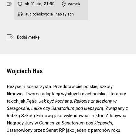
sb 01 sie, 21:30
zamek
audiodeskrypcja i napisy sdh
Dodaj metkę
Wojciech Has
Reżyser i scenarzysta. Przedstawiciel polskiej szkoły
filmowej. Twórca adaptacji wybitnych dzieł polskiej literatury,
takich jak
Pętla
,
Jak być kochaną
,
Rękopis znaleziony w
Saragossie
,
Lalka
czy
Sanatorium pod klepsydrą
. Związany z
łódzką Szkołą Filmową jako wykładowca i rektor. Zdobywca
Nagrody Jury w Cannes za
Sanatorium pod klepsydrą.
Ustanowiony przez Senat RP jako jeden z patronów roku