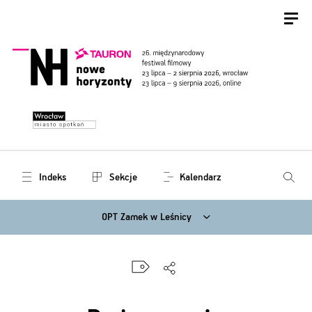
Indeks
Sekcje
Kalendarz
OPT Zamek w Leśnicy