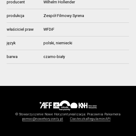
producent
Wilhelm Hollender
produkcja
Zespół Filmowy Syrena
właściciel praw
WFDiF
język
polski, niemiecki
barwa
czarno-biały
© Stowarzyszenie Nowe Horyzonty
realizacja:
Pracownia Pakamera
pomoc@nowehoryzonty.pl
Ciasteczka
Regulamin
API