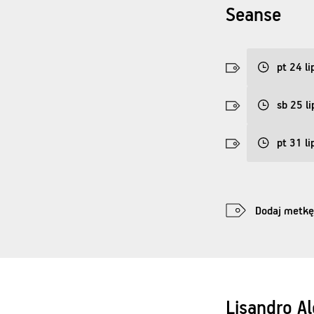
Seanse
pt 24 li
sb 25 li
pt 31 li
Dodaj metkę
Lisandro A