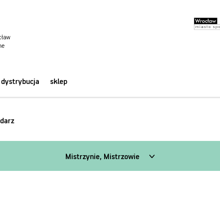
dystrybucja
sklep
darz
Mistrzynie, Mistrzowie