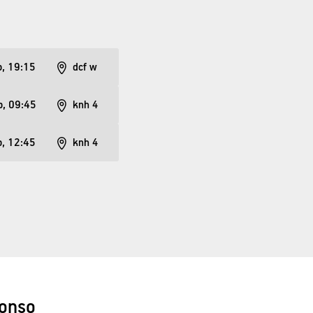
p, 19:15
dcf w
p, 09:45
knh 4
p, 12:45
knh 4
lonso