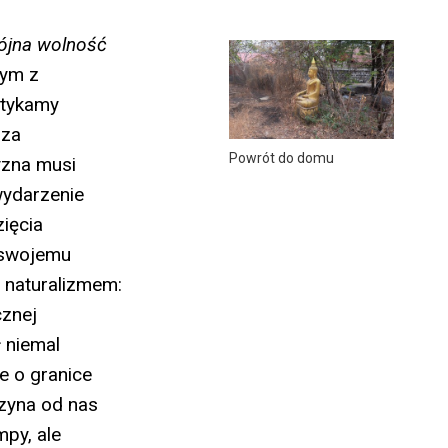
jna wolność
nym z
otykamy
oza
Powrót do domu
yzna musi
wydarzenie
ięcia
 swojemu
 naturalizmem:
cznej
ł niemal
e o granice
czyna od nas
py, ale