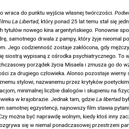
o wraca do punktu wyjścia własnej twórczości.
Podwó
filmu
La Libertad
, który ponad 25 lat temu stał się jed
ch tytułów nowego kina argentyńskiego. Ponownie sp
rę, samotnego drwala z pampy, który żyje nieomal p
m. Jego codzienność zostaje zakłócona, gdy mężcz
ę siostrą wypisaną z ośrodka psychiatrycznego. To 
chczasowy porządek życia Misaela i zmusza go do wz
ści za drugiego człowieka. Alonso pozostaje wierny
cznemu stylowi, nazwanemu przez krytyków poetyckim
cjom, minimalnej liczbie dialogów i skupieniu na fizy
wieka w krajobrazie. Jednak tam, gdzie
La
l
ibertad
by
m samotnej egzystencji, najnowszy film stawia pytani
 Czy można być naprawdę wolnym, kiedy ktoś inny za
rozgrywa się w niemal ponadczasowej przestrzeni pam