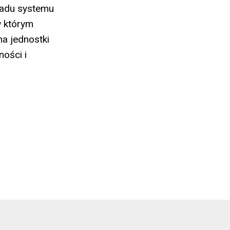
padu systemu
w którym
na jednostki
ości i