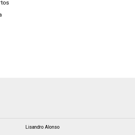
rtos
a
l
Lisandro Alonso