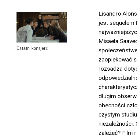
Lisandro Alons
jest sequelem 
najważniejszy
Misaela Saaved
Ostatni konsjerż
społeczeństwe
zaopiekować si
rozsadza doty
odpowiedzialno
charakterysty
długim obserwa
obecności czło
czystym studiu
niezależności.
zależeć? Film 