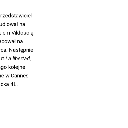
rzedstawiciel
tudiował na
elem Vildosolą
acował na
wca. Następnie
iut
La libertad
,
ego kolejne
ne w Cannes
ncką 4L.