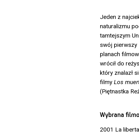
Jeden z najcie
naturalizmu po
tamtejszym Uni
swój pierwszy 
planach filmow
wrócił do reży
który znalazł 
filmy
Los muer
(Piętnastka Re
Wybrana filmo
2001 La libert