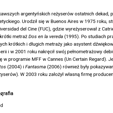
kawszych argentyńskich reżyserów ostatnich dekad, p
etyckiego. Urodził się w Buenos Aires w 1975 roku, s
versidad del Cine (FUC), gdzie wyreżyserował z Catri
krótki metraż
Dos en la vereda
(1995). Po studiach pr
ych krótkich i długich metraży jako asystent dźwięko
serii i w 2001 roku nakręcił swój pełnometrażowy deb
się w programie MFF w Cannes (Un Certain Regard). J
tos
(2004) i
Fantasma
(2006) również były pokazywa
żyserów). W 2003 roku założył własną firmę produce
grafia
ad