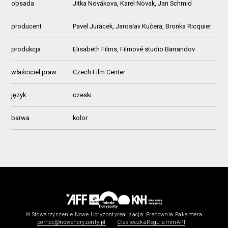
obsada
Jitka Novákova, Karel Novak, Jan Schmid
producent
Pavel Jurácek, Jaroslav Kučera, Bronka Ricquier
produkcja
Elisabeth Films, Filmové studio Barrandov
właściciel praw
Czech Film Center
język
czeski
barwa
kolor
© Stowarzyszenie Nowe Horyzonty
realizacja:
Pracownia Pakamera
pomoc@nowehoryzonty.pl
Ciasteczka
Regulamin
API