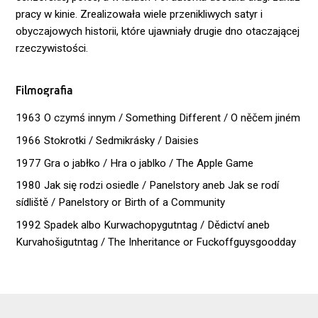
pracy w kinie. Zrealizowała wiele przenikliwych satyr i
obyczajowych historii, które ujawniały drugie dno otaczającej
rzeczywistości.
Filmografia
1963 O czymś innym / Something Different / O něčem jiném
1966 Stokrotki / Sedmikrásky / Daisies
1977 Gra o jabłko / Hra o jablko / The Apple Game
1980 Jak się rodzi osiedle / Panelstory aneb Jak se rodí
sídliště / Panelstory or Birth of a Community
1992 Spadek albo Kurwachopygutntag / Dědictví aneb
Kurvahošigutntag / The Inheritance or Fuckoffguysgoodday