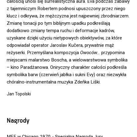
całością unosi się surrealistyczna aura. Eva podczas zabawy
z tajemniczym Robertem podnosi upuszczony przez niego
klucz i odkrywa, że mężczyzna jest najpewniej zbrodniarzem.
Zmianę tonacji po tym biblijnym upadku podkreślają
dodatkowo zmiany tempa ruchu i deformacje kadrów,
uzyskane dzięki użyciu nietypowych obiektywów, za które
odpowiadał operator Jaroslav Kučera, prywatnie mąż
reżyserki. Przemyślana kompozycja
Owoców…
przypomina
miejscami malarstwo Boscha, a wielowarstwowa symbolika
– kino Paradżanowa. Oniryczny charakter całości podkreśla
symbolika barw (czerwień jabłka i sukni Evy) oraz niezwykła
chóralno-instrumentalna muzyka Zdeňka Liški.
Jan Topolski
Nagrody
MFF w Chicago 1970 - Specjalna Nagroda Jury