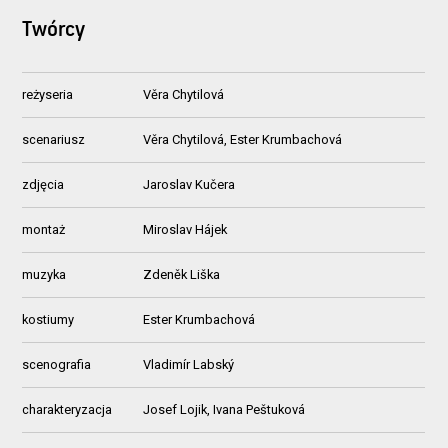
Twórcy
reżyseria
Věra Chytilová
scenariusz
Věra Chytilová, Ester Krumbachová
zdjęcia
Jaroslav Kučera
montaż
Miroslav Hájek
muzyka
Zdeněk Liška
kostiumy
Ester Krumbachová
scenografia
Vladimír Labský
charakteryzacja
Josef Lojik, Ivana Peštuková