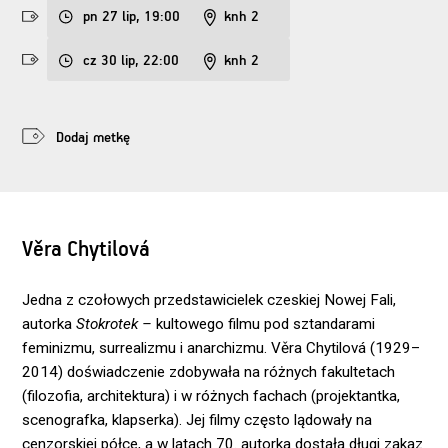
pn 27 lip, 19:00
knh 2
cz 30 lip, 22:00
knh 2
Dodaj metkę
Věra Chytilová
Jedna z czołowych przedstawicielek czeskiej Nowej Fali,
autorka
Stokrotek
–
kultowego filmu pod sztandarami
feminizmu, surrealizmu i anarchizmu. Věra Chytilová (1929–
2014) doświadczenie zdobywała na różnych fakultetach
(filozofia, architektura) i w różnych fachach (projektantka,
scenografka, klapserka). Jej filmy często lądowały na
cenzorskiej półce, a w latach 70. autorka dostała długi zakaz