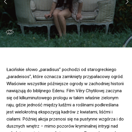
Łacińskie słowo „paradisus” pochodzi od starogreckiego
„paradeisos”, które oznacza zamknięty przypałacowy ogród.
Właściwie wszystkie późniejsze ogrody w zachodniej historii
nawiązują do biblijnego Edenu. Film Věry Chytilovej zaczyna
się od kilkuminutowego prologu w takim właśnie zielonym
raju, gdzie jedność między ludźmi a roślinami podkreślana
jest wielokrotną ekspozycją kadrów z kwiatami, liśćmi i
ciałami. Później akcja przenosi się na pustynne wzgórza i do
dusznych wnętrz – mimo pozorów kryminalnej intrygi nad