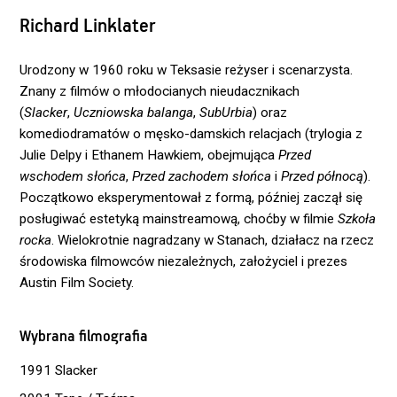
Richard Linklater
Urodzony w 1960 roku w Teksasie reżyser i scenarzysta.
Znany z filmów o młodocianych nieudacznikach
(
Slacker
,
Uczniowska balanga
,
SubUrbia
) oraz
komediodramatów o męsko-damskich relacjach (trylogia z
Julie Delpy i Ethanem Hawkiem, obejmująca
Przed
wschodem słońca
,
Przed zachodem słońca
i
Przed północą
).
Początkowo eksperymentował z formą, później zaczął się
posługiwać estetyką mainstreamową, choćby w filmie
Szkoła
rocka
. Wielokrotnie nagradzany w Stanach, działacz na rzecz
środowiska filmowców niezależnych, założyciel i prezes
Austin Film Society.
Wybrana filmografia
1991 Slacker