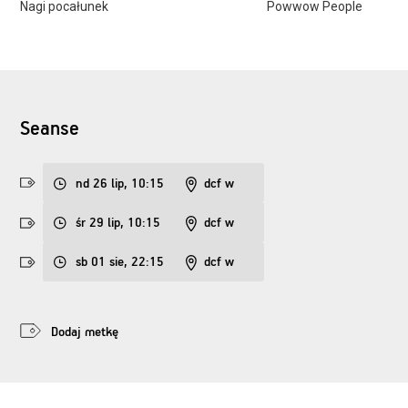
Nagi pocałunek
Powwow People
Seanse
nd 26 lip, 10:15
dcf w
śr 29 lip, 10:15
dcf w
sb 01 sie, 22:15
dcf w
Dodaj metkę