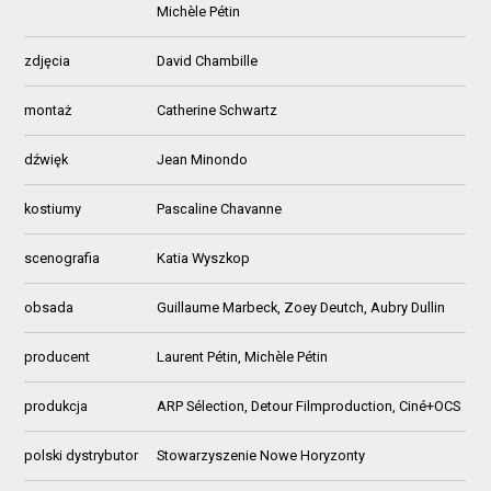
Michèle Pétin
zdjęcia
David Chambille
montaż
Catherine Schwartz
dźwięk
Jean Minondo
kostiumy
Pascaline Chavanne
scenografia
Katia Wyszkop
obsada
Guillaume Marbeck, Zoey Deutch, Aubry Dullin
producent
Laurent Pétin, Michèle Pétin
produkcja
ARP Sélection, Detour Filmproduction, Ciné+OCS
polski dystrybutor
Stowarzyszenie Nowe Horyzonty