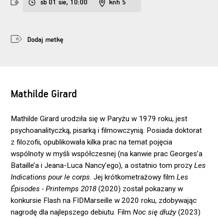
sb 01 sie, 10:00
knh 5
Dodaj metkę
Mathilde Girard
Mathilde Girard urodziła się w Paryżu w 1979 roku, jest
psychoanalityczką, pisarką i filmowczynią. Posiada doktorat
z filozofii, opublikowała kilka prac na temat pojęcia
wspólnoty w myśli współczesnej (na kanwie prac Georges’a
Bataille’a i Jeana-Luca Nancy’ego), a ostatnio tom prozy
Les
Indications pour le corps
. Jej krótkometrażowy film
Les
Épisodes - Printemps 2018
(2020) został pokazany w
konkursie Flash na FIDMarseille w 2020 roku, zdobywając
nagrodę dla najlepszego debiutu. Film
Noc się dłuży
(2023)