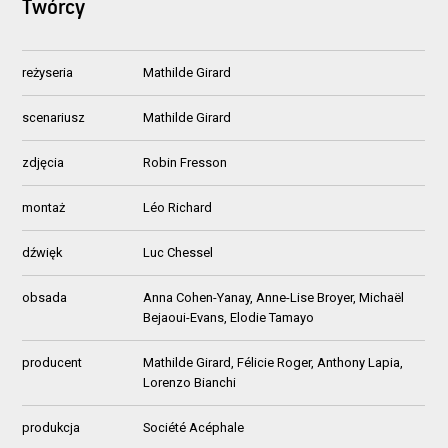
Twórcy
reżyseria
Mathilde Girard
scenariusz
Mathilde Girard
zdjęcia
Robin Fresson
montaż
Léo Richard
dźwięk
Luc Chessel
obsada
Anna Cohen-Yanay, Anne-Lise Broyer, Michaël
Bejaoui-Evans, Elodie Tamayo
producent
Mathilde Girard, Félicie Roger, Anthony Lapia,
Lorenzo Bianchi
produkcja
Société Acéphale