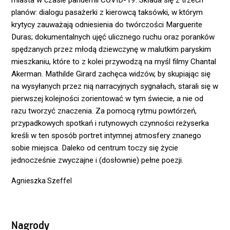
miasta w czasie pandemii COVID-19. Składa się z trzech
planów: dialogu pasażerki z kierowcą taksówki, w którym
krytycy zauważają odniesienia do twórczości Marguerite
Duras; dokumentalnych ujęć ulicznego ruchu oraz poranków
spędzanych przez młodą dziewczynę w malutkim paryskim
mieszkaniu, które to z kolei przywodzą na myśl filmy Chantal
Akerman. Mathilde Girard zachęca widzów, by skupiając się
na wysyłanych przez nią narracyjnych sygnałach, starali się w
pierwszej kolejności zorientować w tym świecie, a nie od
razu tworzyć znaczenia. Za pomocą rytmu powtórzeń,
przypadkowych spotkań i rutynowych czynności reżyserka
kreśli w ten sposób portret intymnej atmosfery znanego
sobie miejsca. Daleko od centrum toczy się życie
jednocześnie zwyczajne i (dosłownie) pełne poezji.
Agnieszka Szeffel
Nagrody