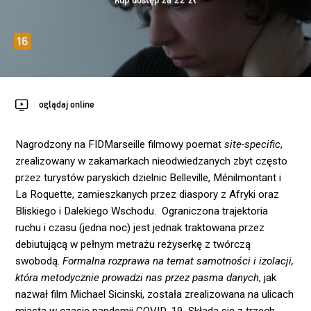
kup dostęp za 22 zł
oglądaj online
Nagrodzony na FIDMarseille filmowy poemat
site-specific
,
zrealizowany w zakamarkach nieodwiedzanych zbyt często
przez turystów paryskich dzielnic Belleville, Ménilmontant i
La Roquette, zamieszkanych przez diaspory z Afryki oraz
Bliskiego i Dalekiego Wschodu. Ograniczona trajektoria
ruchu i czasu (jedna noc) jest jednak traktowana przez
debiutującą w pełnym metrażu reżyserkę z twórczą
swobodą.
Formalna rozprawa na temat samotności i izolacji,
która metodycznie prowadzi nas przez pasma danych
, jak
nazwał film Michael Sicinski, została zrealizowana na ulicach