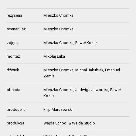
reżyseria
Mieszko Chomka
scenariusz
Mieszko Chomka
zdjęcia
Mieszko Chomka, Paweł Kozak
montaż
Mikołaj Łuka
dźwięk
Mieszko Chomka, Michał Jakubiak, Emanuel
Zemła
obsada
Mieszko Chomka, Jadwiga Jaworska, Paweł
Kozak
producent
Filip Marczewski
produkcja
Wajda School & Wajda Studio