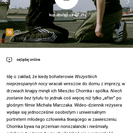
kup dostęp za 22 zł
oglądaj online
Idę o zakład, że kiedy bohaterowie
Wszystkich
nieprzespanych nocy
wracali wreszcie do domu z imprezy, w
drzwiach knajpy minęli ich Mieszko Chomka i spółka.
Niech
zostanie bez tytułu
to jednak coś więcej niż tylko „after” po
głośnym filmie Michała Marczaka. Wideo-dziennik reżysera
wydaje się jednocześnie osobistym i uniwersalnym
portretem młodego człowieka tkwiącego w zawieszeniu.
Chomka bywa na przemian nonszalancki i nieśmiały,