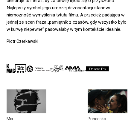
celebruje tu i teraz, by za chwilę lękać się o przyszłość.
Najlepszy symbol jego uroczej dezorientacji stanowi
niemożność wymyślenia tytułu filmu. A przecież padająca w
jednej ze scen fraza „pamiętnik z czasów, gdy wszystko było
w kurwę niepewne” pasowałaby w tym kontekście idealnie.
Piotr Czerkawski
Mix
Princeska