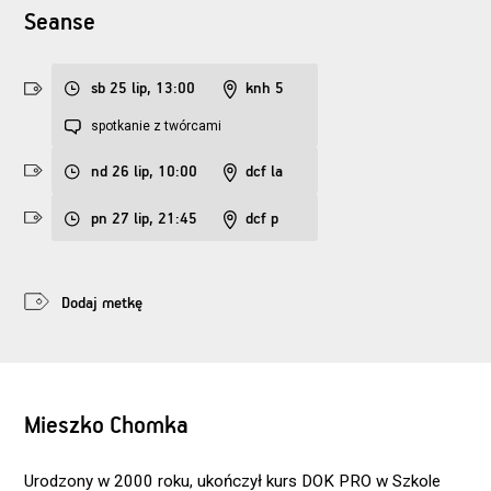
Seanse
sb 25 lip, 13:00
knh 5
spotkanie z twórcami
nd 26 lip, 10:00
dcf la
pn 27 lip, 21:45
dcf p
Dodaj metkę
Mieszko Chomka
Urodzony w 2000 roku, ukończył kurs DOK PRO w Szkole