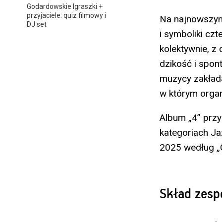
Godardowskie Igraszki +
przyjaciele: quiz filmowy i
Na najnowszym 
DJ set
i symboliki czt
kolektywnie, z
dzikość i spo
muzycy zakłada
w którym organ
Album „4” prz
kategoriach Ja
2025 według „
Skład zesp