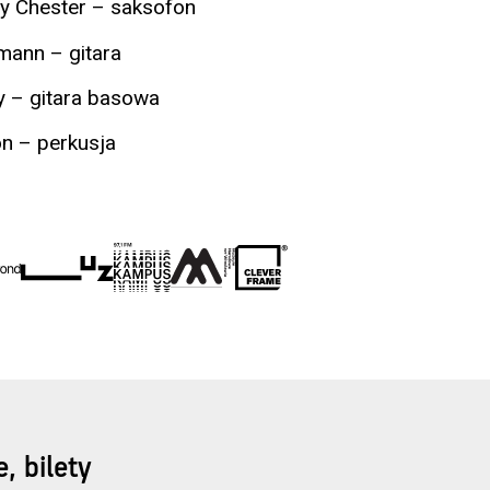
ey Chester – saksofon
mann – gitara
 – gitara basowa
on – perkusja
, bilety