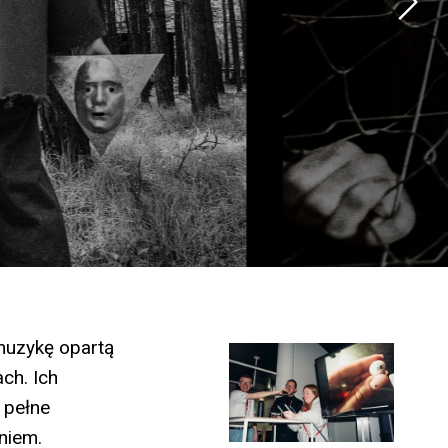
 muzykę opartą
ch. Ich
i pełne
niem.