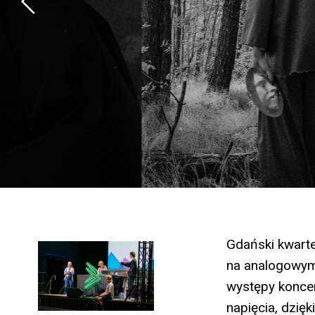
Gdański kwarte
na analogowym 
występy koncent
napięcia, dzię