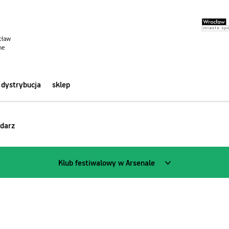
dystrybucja
sklep
darz
Klub festiwalowy w Arsenale