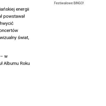
Festiwalowe BINGO!
ańskiej energii
iał powstawał
chwycić
koncertów
wizualny świat,
 – w
tuł Albumu Roku