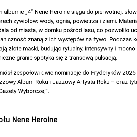
albumie „4” Nene Heroine sięga do pierwotnej, słowi
erech żywiołów: wody, ognia, powietrza i ziemi. Mater
 dala od miasta, w domku pośród lasu, co pozwoliło u
ntaniczność znaną z ich występów na żywo. Podczas 
ją złote maski, budując rytualny, intensywny i mocno 
iczne granie spotyka się z transową pulsacją.
yniósł zespołowi dwie nominacje do Fryderyków 2025
zzowy Album Roku i Jazzowy Artysta Roku – oraz ty
Gazety Wyborczej”.
ołu Nene Heroine