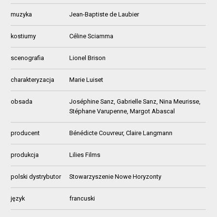
muzyka
Jean-Baptiste de Laubier
kostiumy
Céline Sciamma
scenografia
Lionel Brison
charakteryzacja
Marie Luiset
obsada
Joséphine Sanz, Gabrielle Sanz, Nina Meurisse,
Stéphane Varupenne, Margot Abascal
producent
Bénédicte Couvreur, Claire Langmann
produkcja
Lilies Films
polski dystrybutor
Stowarzyszenie Nowe Horyzonty
język
francuski