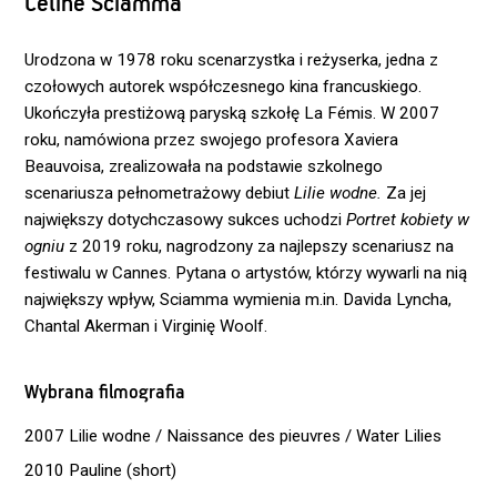
Céline Sciamma
Urodzona w 1978 roku scenarzystka i reżyserka, jedna z
czołowych autorek współczesnego kina francuskiego.
Ukończyła prestiżową paryską szkołę La Fémis. W 2007
roku, namówiona przez swojego profesora Xaviera
Beauvoisa, zrealizowała na podstawie szkolnego
scenariusza pełnometrażowy debiut
Lilie wodne.
Za jej
największy dotychczasowy sukces uchodzi
Portret kobiety w
ogniu
z 2019 roku, nagrodzony za najlepszy scenariusz na
festiwalu w Cannes. Pytana o artystów, którzy wywarli na nią
największy wpływ, Sciamma wymienia m.in. Davida Lyncha,
Chantal Akerman i Virginię Woolf.
Wybrana filmografia
2007 Lilie wodne / Naissance des pieuvres / Water Lilies
2010 Pauline (short)