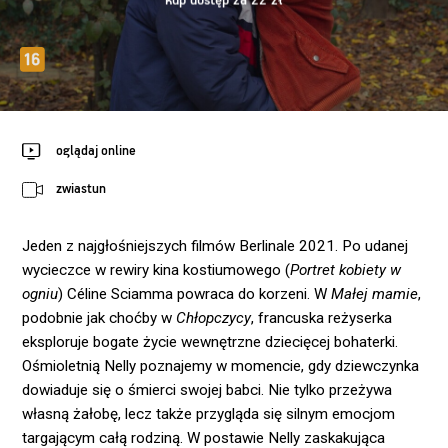
kup dostęp za 22 zł
oglądaj online
zwiastun
Jeden z najgłośniejszych filmów Berlinale 2021. Po udanej
wycieczce w rewiry kina kostiumowego (
Portret kobiety w
ogniu
) Céline Sciamma powraca do korzeni. W
Małej mamie
,
podobnie jak choćby w
Chłopczycy
, francuska reżyserka
eksploruje bogate życie wewnętrzne dziecięcej bohaterki.
Ośmioletnią Nelly poznajemy w momencie, gdy dziewczynka
dowiaduje się o śmierci swojej babci. Nie tylko przeżywa
własną żałobę, lecz także przygląda się silnym emocjom
targającym całą rodziną. W postawie Nelly zaskakująca