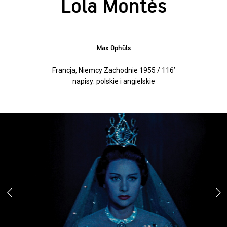
Lola Montès
Max Ophüls
Francja, Niemcy Zachodnie 1955 / 116’
napisy: polskie i angielskie