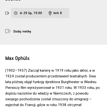
śr 29 lip, 19:00
knh 8
Dodaj metkę
Max Ophüls
(1902–1957) Zaczął karierę w 1919 roku jako aktor, a w
1924 został producentem przedstawień teatralnych. Dwa
lata później objął funkcję dyrektora Burgtheater w Wiedniu.
Pierwszy film wyreżyserował w 1931 roku. W 1933 roku, po
dojściu nazistów do władzy w Niemczech, z powodu
swojego pochodzenia został zmuszony do emigracji –
wyjechał do Francji, gdzie w roku 1938 otrzymał