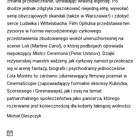
zmarła przedwcześnie, utrwalając własną legendę. Po
drodze jednak zdążyła zaszokować niejedną elitę, wywołać
serię obyczajowych skandali (także w Warszawie!) i zdobyć
serce Ludwika I Wittelsbacha. Film Ophülsa przedstawia ten
życiorys w formie niecodziennego cyrkowego
przedstawienia zbudowanego wokół unieruchomionej na
scenie Loli (Martine Carol), o której podbojach opowiada
niepokojący Mistrz Ceremonii (Peter Ustinov). Dzięki
reżyserskiej maestrii widzimy, jak cyrkowy namiot przeobraża
się w arenę fantazji, biografii i psychodramy jednocześnie.
Lola Montès
to zarówno zdumiewający filmowy poemat w
CinemaScopie (zapowiadający formalne ekscesy Kubricka,
Scorsesego i Greenawaya), jak i esej na temat
patriarchalnego społeczeństwa jako pancerza, którego
rozerwanie jest koniecznością dla kobiety łaknącej wolności.
Michał Oleszczyk