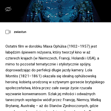
zwiastun
Ostatni film w dorobku Maxa Ophülsa (1902–1957) jest
łabędzim śpiewem reżysera, który tworzył kino w aż
czterech krajach (w Niemczech, Francji, Holandii i USA), a
mimo to pozostał tematycznie i stylistycznie spójny,
doprowadzając do perfekcji długie jazdy kamery. Lola
Montès (1821–1861) okazała się idealną ophülsowską
heroiną: kobietą urodzoną w sztywnym gorsecie brytyjskiego
społeczeństwa, która przez całe swoje życie rzucała
wyzwanie konwenansom. Szlak jej miłości i odważnych
tanecznych występów wiódł przez Francję, Niemcy, Wielką
Brytanię, Australię – aż do Stanów Zjednoczonych, gdzie