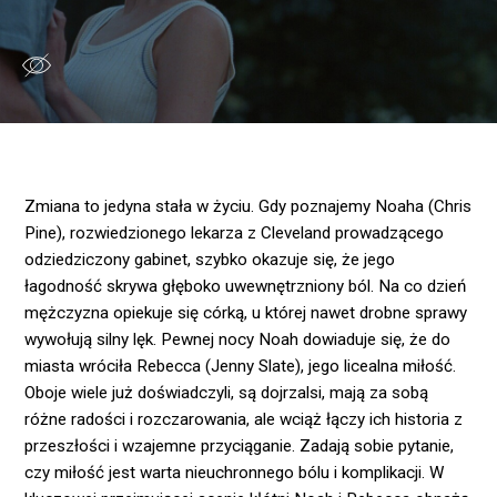
Zmiana to jedyna stała w życiu. Gdy poznajemy Noaha (Chris
Pine), rozwiedzionego lekarza z Cleveland prowadzącego
odziedziczony gabinet, szybko okazuje się, że jego
łagodność skrywa głęboko uwewnętrzniony ból. Na co dzień
mężczyzna opiekuje się córką, u której nawet drobne sprawy
wywołują silny lęk. Pewnej nocy Noah dowiaduje się, że do
miasta wróciła Rebecca (Jenny Slate), jego licealna miłość.
Oboje wiele już doświadczyli, są dojrzalsi, mają za sobą
różne radości i rozczarowania, ale wciąż łączy ich historia z
przeszłości i wzajemne przyciąganie. Zadają sobie pytanie,
czy miłość jest warta nieuchronnego bólu i komplikacji. W