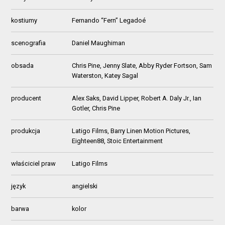
kostiumy
Fernando “Fern” Legadoé
scenografia
Daniel Maughiman
obsada
Chris Pine, Jenny Slate, Abby Ryder Fortson, Sam
Waterston, Katey Sagal
producent
Alex Saks, David Lipper, Robert A. Daly Jr., Ian
Gotler, Chris Pine
produkcja
Latigo Films, Barry Linen Motion Pictures,
Eighteen88, Stoic Entertainment
właściciel praw
Latigo Films
język
angielski
barwa
kolor