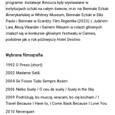
programie. Instalacje Aïnouza były wystawiane w
instytucjach sztuki na całym świecie, m.in. na Biennale Sztuki
Amerykańskiej w Whitney Museum, Biennale Sztuki w São
Paulo i Biennale w Szardży. Film
Regentka
(2023) z Jude’em
Law, Alicią Vikander i Samem Rileyem w rolach głównych
znalazł się w konkursie głównym festiwalu w Cannes,
podobnie jak o rok późniejszy
Hotel Destino
.
Wybrana filmografia
1992 O Preso (short)
2002 Madame Satã
2004 Se Fosse Tudo Sempre Assim
2006 Niebo Suely / O ceu de suely / Suely in the Sky
2009 Podróżuję, bo muszę, wracam, bo cię kocham / I
Travel Because I Have to, I Come Back Because I Love You
2010 Neverquiet