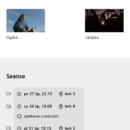
Gąska
Jaripeo
Seanse
pn 27 lip, 22:15
knh 3
cz 30 lip, 19:00
knh 8
spotkanie z twórcami
pt 31 lip, 10:15
knh 3