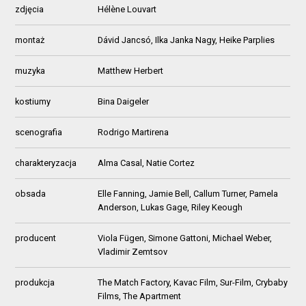
zdjęcia
Hélène Louvart
montaż
Dávid Jancsó, Ilka Janka Nagy, Heike Parplies
muzyka
Matthew Herbert
kostiumy
Bina Daigeler
scenografia
Rodrigo Martirena
charakteryzacja
Alma Casal, Natie Cortez
obsada
Elle Fanning, Jamie Bell, Callum Turner, Pamela
Anderson, Lukas Gage, Riley Keough
producent
Viola Fügen, Simone Gattoni, Michael Weber,
Vladimir Zemtsov
produkcja
The Match Factory, Kavac Film, Sur-Film, Crybaby
Films, The Apartment