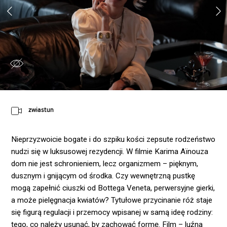
zwiastun
Nieprzyzwoicie bogate i do szpiku kości zepsute rodzeństwo
nudzi się w luksusowej rezydencji. W filmie Karima Aïnouza
dom nie jest schronieniem, lecz organizmem – pięknym,
dusznym i gnijącym od środka. Czy wewnętrzną pustkę
mogą zapełnić ciuszki od Bottega Veneta, perwersyjne gierki,
a może pielęgnacja kwiatów? Tytułowe przycinanie róż staje
się figurą regulacji i przemocy wpisanej w samą ideę rodziny:
tego, co należy usunąć, by zachować formę. Film – luźna