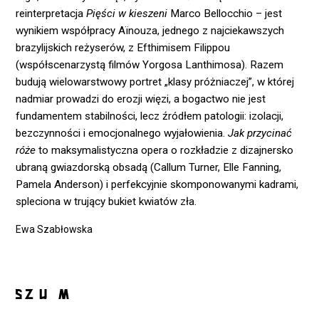
reinterpretacja
Pięści w kieszeni
Marco Bellocchio – jest
wynikiem współpracy Aïnouza, jednego z najciekawszych
brazylijskich reżyserów, z Efthimisem Filippou
(współscenarzystą filmów Yorgosa Lanthimosa). Razem
budują wielowarstwowy portret „klasy próżniaczej”, w której
nadmiar prowadzi do erozji więzi, a bogactwo nie jest
fundamentem stabilności, lecz źródłem patologii: izolacji,
bezczynności i emocjonalnego wyjałowienia.
Jak przycinać
róże
to maksymalistyczna opera o rozkładzie z dizajnersko
ubraną gwiazdorską obsadą (Callum Turner, Elle Fanning,
Pamela Anderson) i perfekcyjnie skomponowanymi kadrami,
spleciona w trujący bukiet kwiatów zła.
Ewa Szabłowska