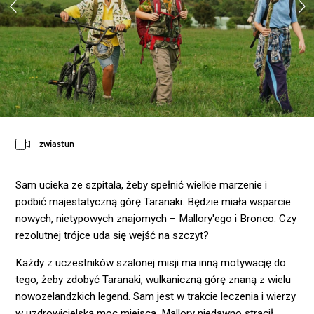
zwiastun
Sam ucieka ze szpitala, żeby spełnić wielkie marzenie i
podbić majestatyczną górę Taranaki. Będzie miała wsparcie
nowych, nietypowych znajomych – Mallory'ego i Bronco. Czy
rezolutnej trójce uda się wejść na szczyt?
Każdy z uczestników szalonej misji ma inną motywację do
tego, żeby zdobyć Taranaki, wulkaniczną górę znaną z wielu
nowozelandzkich legend. Sam jest w trakcie leczenia i wierzy
w uzdrowicielską moc miejsca. Mallory niedawno stracił