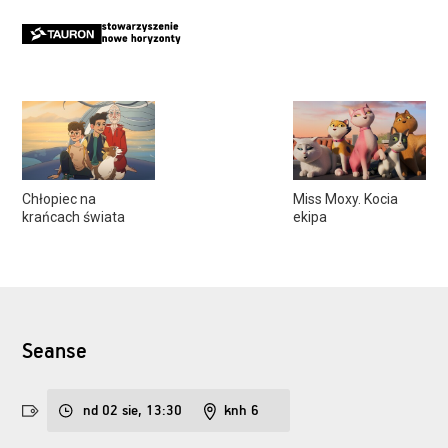
Chłopiec na
Miss Moxy. Kocia
krańcach świata
ekipa
Seanse
nd 02 sie, 13:30
knh 6