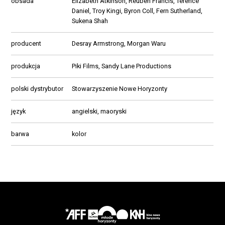
obsada
Elizabeth Atkinson, Reuben Francis, Terence
Daniel, Troy Kingi, Byron Coll, Fern Sutherland,
Sukena Shah
producent
Desray Armstrong, Morgan Waru
produkcja
Piki Films, Sandy Lane Productions
polski dystrybutor
Stowarzyszenie Nowe Horyzonty
język
angielski, maoryski
barwa
kolor