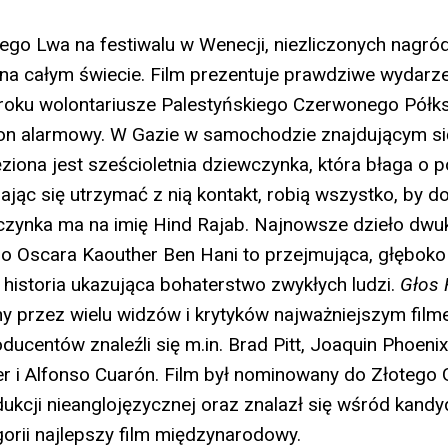
ego Lwa na festiwalu w Wenecji, niezliczonych nagród
 na całym świecie. Film prezentuje prawdziwe wydarze
roku wolontariusze Palestyńskiego Czerwonego Półk
fon alarmowy. W Gazie w samochodzie znajdującym s
ziona jest sześcioletnia dziewczynka, która błaga o 
ając się utrzymać z nią kontakt, robią wszystko, by do
czynka ma na imię Hind Rajab. Najnowsze dzieło dwu
o Oscara Kaouther Ben Hani to przejmująca, głęboko
historia ukazująca bohaterstwo zwykłych ludzi.
Głos 
ny przez wielu widzów i krytyków najważniejszym fil
ducentów znaleźli się m.in. Brad Pitt, Joaquin Phoeni
r i Alfonso Cuarón. Film był nominowany do Złotego 
dukcji nieanglojęzycznej oraz znalazł się wśród kand
orii najlepszy film międzynarodowy.