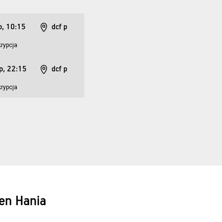
p, 10:15
dcf p
rypcja
ip, 22:15
dcf p
rypcja
en Hania