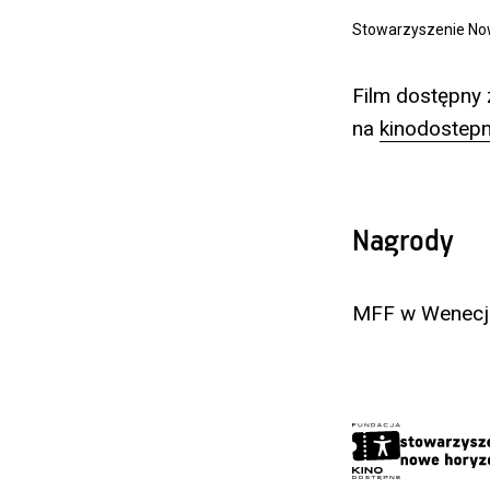
Stowarzyszenie No
Film dostępny 
na
kinodostepn
Nagrody
MFF w Wenecji