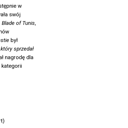
astępnie w
wała swój
 Blade of Tunis
,
lmów
estie
był
 który sprzedał
ał nagrodę dla
kategorii
t)