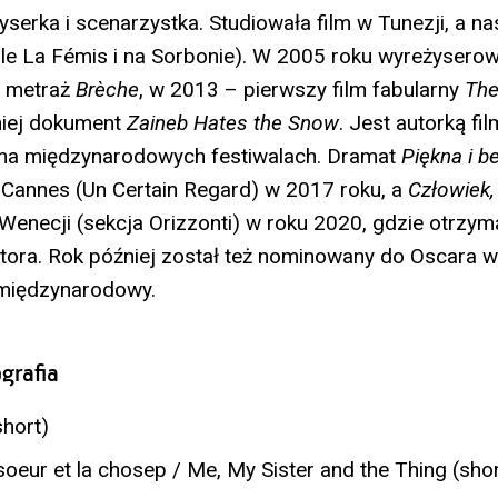
yserka i scenarzystka. Studiowała film w Tunezji, a n
le La Fémis i na Sorbonie). W 2005 roku wyreżysero
i metraż
Brèche
, w 2013 – pierwszy film fabularny
The
źniej dokument
Zaineb Hates the Snow
. Jest autorką fi
na międzynarodowych festiwalach. Dramat
Piękna i b
Cannes (Un Certain Regard) w 2017 roku, a
Człowiek,
Wenecji (sekcja Orizzonti) w roku 2020, gdzie otrzym
tora. Rok później został też nominowany do Oscara w 
 międzynarodowy.
grafia
hort)
oeur et la chosep / Me, My Sister and the Thing (shor