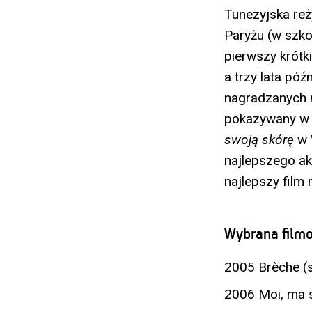
Tunezyjska reż
Paryżu (w szko
pierwszy krótk
a trzy lata pó
nagradzanych 
pokazywany w 
swoją skórę
w 
najlepszego ak
najlepszy film
Wybrana filmo
2005 Brèche (s
2006 Moi, ma s