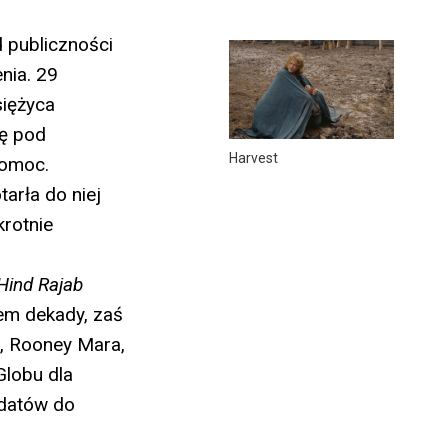
 publiczności
nia. 29
siężyca
ię pod
Harvest
pomoc.
tarła do niej
krotnie
Hind Rajab
mem dekady, zaś
x, Rooney Mara,
Globu dla
ydatów do