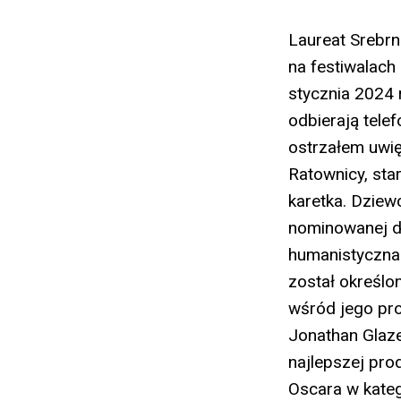
Laureat Srebrn
na festiwalach
stycznia 2024 
odbierają tele
ostrzałem uwię
Ratownicy, star
karetka. Dziew
nominowanej d
humanistyczna 
został określo
wśród jego pro
Jonathan Glaze
najlepszej pro
Oscara w kateg