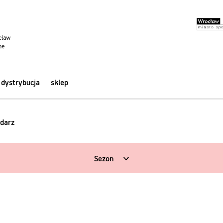
dystrybucja
sklep
darz
Sezon