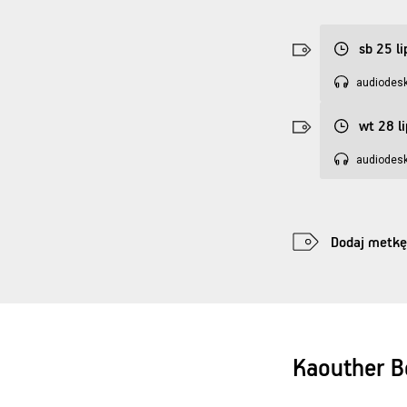
sb 25 li
audiodesk
wt 28 l
audiodesk
Dodaj metkę
Kaouther B