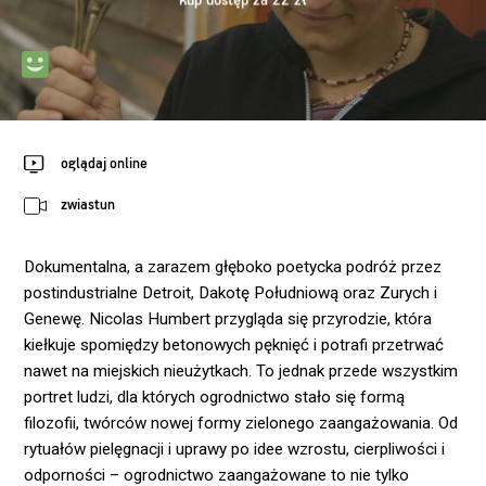
kup dostęp za 22 zł
oglądaj online
zwiastun
Dokumentalna, a zarazem głęboko poetycka podróż przez
postindustrialne Detroit, Dakotę Południową oraz Zurych i
Genewę. Nicolas Humbert przygląda się przyrodzie, która
kiełkuje spomiędzy betonowych pęknięć i potrafi przetrwać
nawet na miejskich nieużytkach. To jednak przede wszystkim
portret ludzi, dla których ogrodnictwo stało się formą
filozofii, twórców nowej formy zielonego zaangażowania. Od
rytuałów pielęgnacji i uprawy po idee wzrostu, cierpliwości i
odporności – ogrodnictwo zaangażowane to nie tylko