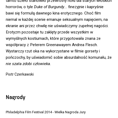
tamto dzieło stanowiło przewrotny hołd dla starych włoskich
horrorów, o tyle
Duke of Burgundy...
finezyjnie i kapryśnie
bawi się formułą dawnego kina erotycznego. Choć film
niemal w każdej scenie emanuje seksualnym napięciem, na
ekranie ani przez chwilę nie uświadczymy zupełnej nagości.
Erotyzm pozostaje tu zaklęty przede wszystkim w
wymyślnych kostiumach, które przygotowała znana ze
współpracy z Peterem Greenawayem Andrea Flesch.
Wystarczy rzut oka na wykorzystane w filmie gorsety i
pończochy, by uświadomić sobie absurdalność komunału, że
nie szata zdobi człowieka.
Piotr Czerkawski
Nagrody
Philadelphia Film Festival 2014 - Wielka Nagroda Jury