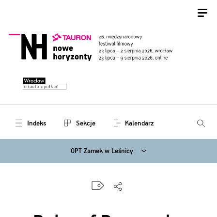
Indeks
Sekcje
Kalendarz
OPT Zamek w Leśnicy