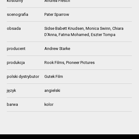
kostiumy
Andrea Flesch
scenografia
Pater Sparrow
obsada
Sidse Babett Knudsen, Monica Swinn, Chiara
D'Anna, Fatma Mohamed, Eszter Tompa
producent
Andrew Starke
produkcja
Rook Films, Pioneer Pictures
polski dystrybutor
Gutek Film
język
angielski
barwa
kolor