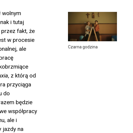
ł wolnym
ak i tutaj
 przez fakt, że
est w procesie
Czarna godzina
nalnej, ale
 pracę
skobrzmiące
xia
, z którą od
óra przyciąga
u do
 razem będzie
y we współpracy
, ale i
 jazdy na