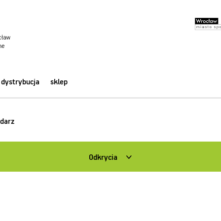
dystrybucja
sklep
darz
Odkrycia