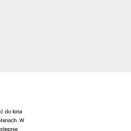
ć do kina
planach. W
astępnie