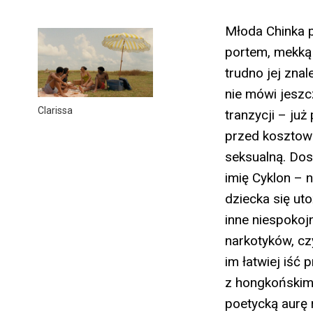
Młoda Chinka 
portem, mekką 
trudno jej znal
nie mówi jeszc
Clarissa
tranzycji – już
przed kosztown
seksualną. Dos
imię Cyklon – 
dziecka się ut
inne niespokoj
narkotyków, cz
im łatwiej iść
z hongkońskim 
poetycką aurę 