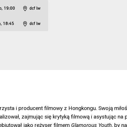
p, 19:00
dcf lw
p, 18:45
dcf lw
rzysta i producent filmowy z Hongkongu. Swoją miłoś
lizował, zajmując się krytyką filmową i asystując na 
biutował jako reżyser filmem
Glamorous Youth
, by n