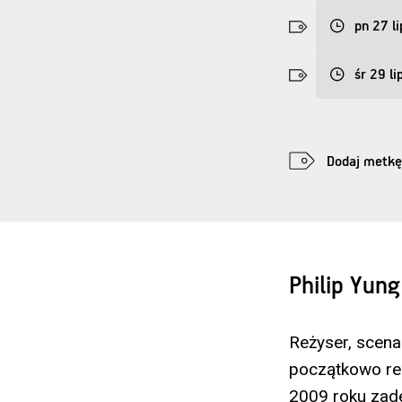
pn 27 li
śr 29 li
Dodaj metkę
Philip Yung
Reżyser, scena
początkowo rea
2009 roku zade