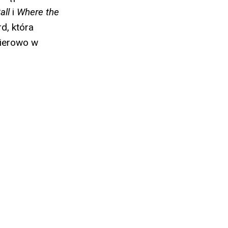
all
i
Where the
d, która
ierowo w