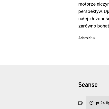
motorze niczy
perspektyw. Uj
całej złożonoś
zarówno bohate
Adam Kruk
Seanse
pt 24 li