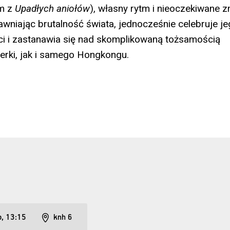
m z
Upadłych aniołów
), własny rytm i nieoczekiwane 
awniając brutalność świata, jednocześnie celebruje j
ci i zastanawia się nad skomplikowaną tożsamością
rki, jak i samego Hongkongu.
p, 13:15
knh 6