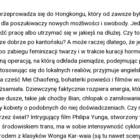
przeprowadza się do Hongkongu, który od zawsze by
dla poszukiwaczy nowych możliwości i swobody. Jedn
eźć pracę albo utrzymać się w jakiejś na dłużej. Czy to
ze dobrze po kantońsku? A może raczej dlatego, że j
 po zabiegu feminizacji twarzy i w trakcie kuracji hormo
ą operacją, na którą odkłada pieniądze, podejmując
tosowując się do lokalnych realiów, przyjmuje angiel
na cześć Mei Chaofeng, bohaterki powieści i filmów
wu
ożsamiała. Dziewczynę faktycznie rozpiera energia, kt
ne dusze, takie jak choćby Bian, chłopak o zamiłowani
y kobiety o podobnych do niej doświadczeniach. Czy
 przez świat? Intrygujący film Philipa Yunga, stworzon
środowiskiem trans, ma w sobie intensywność cyklonu
rodem z klasyków Wonga Kar-waia (są tu nawet sceny