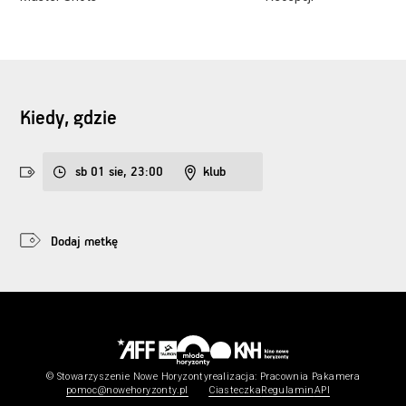
Kiedy, gdzie
sb 01 sie, 23:00
klub
Dodaj metkę
© Stowarzyszenie Nowe Horyzonty
realizacja:
Pracownia Pakamera
pomoc@nowehoryzonty.pl
Ciasteczka
Regulamin
API