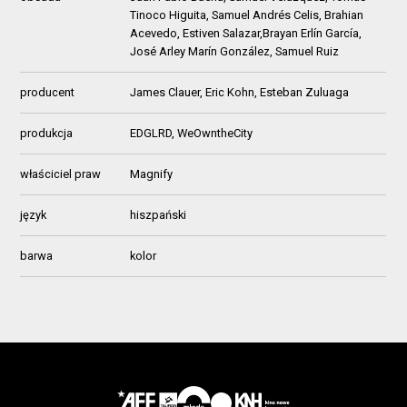
Tinoco Higuita, Samuel Andrés Celis, Brahian
Acevedo, Estiven Salazar,Brayan Erlín García,
José Arley Marín González, Samuel Ruiz
producent
James Clauer, Eric Kohn, Esteban Zuluaga
produkcja
EDGLRD, WeOwntheCity
właściciel praw
Magnify
język
hiszpański
barwa
kolor