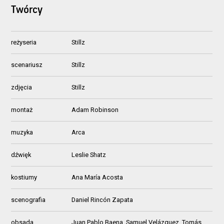
Twórcy
reżyseria
Stillz
scenariusz
Stillz
zdjęcia
Stillz
montaż
Adam Robinson
muzyka
Arca
dźwięk
Leslie Shatz
kostiumy
Ana María Acosta
scenografia
Daniel Rincón Zapata
obsada
Juan Pablo Baena, Samuel Velázquez, Tomás