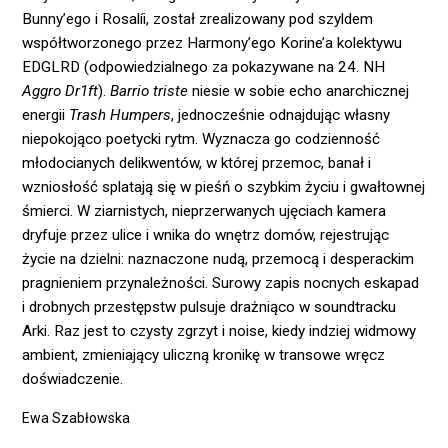
Bunny’ego i Rosalíi, został zrealizowany pod szyldem
współtworzonego przez Harmony’ego Korine’a kolektywu
EDGLRD (odpowiedzialnego za pokazywane na 24. NH
Aggro Dr1ft
).
Barrio triste
niesie w sobie echo anarchicznej
energii
Trash Humpers
, jednocześnie odnajdując własny
niepokojąco poetycki rytm. Wyznacza go codzienność
młodocianych delikwentów, w której przemoc, banał i
wzniosłość splatają się w pieśń o szybkim życiu i gwałtownej
śmierci. W ziarnistych, nieprzerwanych ujęciach kamera
dryfuje przez ulice i wnika do wnętrz domów, rejestrując
życie na dzielni: naznaczone nudą, przemocą i desperackim
pragnieniem przynależności. Surowy zapis nocnych eskapad
i drobnych przestępstw pulsuje drażniąco w soundtracku
Arki. Raz jest to czysty zgrzyt i noise, kiedy indziej widmowy
ambient, zmieniający uliczną kronikę w transowe wręcz
doświadczenie.
Ewa Szabłowska