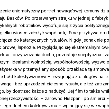
czenie enigmatyczny portret newage’owej komuny dzia
raju Basków. Po przerwanym strajku w jednej z fabryk
dykalnych robotników wycofuje się z życia polityczneg
zgiełku wiosce założyć wspólnotę. Eme przybywa do 
ołącza do katartycznych rytuałów. Nigdy jednak nie po
biorowej hipnozie. Przyglądając się ekstremalnym ćw
eksu i oczyszczania ducha, pozostaje sceptyczna i z
szymi ideałami: wolnością, wspólnotowością, wyzwol
Reżyserka w przemyślany sposób przekłada tę ambiwa
je hołd kolektywizmowi – rezygnując z dialogów na rz
wagą i bez uprzedzeń cielesne rytuały, ale też zatrzy
go, by dostrzec każde z nadużyć. Jej film to także wni
onej rzeczywistości – zarówno Hiszpanii po śmierci Fr
z jego duchem kolektywizmu – wpisujący się we wspó