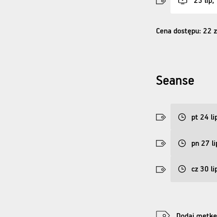
23 lip,
Cena dostępu: 22 z
Seanse
pt 24 li
pn 27 li
cz 30 li
Dodaj metkę