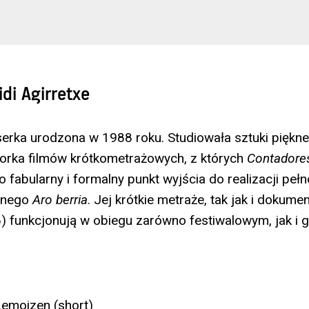
idi Agirretxe
serka urodzona w 1988 roku. Studiowała sztuki piękne 
torka filmów krótkometrażowych, z których
Contador
ko fabularny i formalny punkt wyjścia do realizacji p
arnego
Aro berria
. Jej krótkie metraże, tak jak i dokume
 funkcjonują w obiegu zarówno festiwalowym, jak i g
emoizen (short)