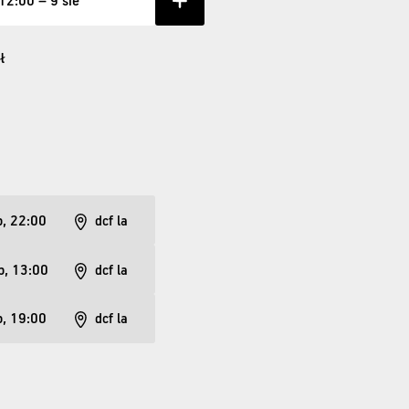
 12:00 – 9 sie
ł
p, 22:00
dcf la
p, 13:00
dcf la
p, 19:00
dcf la