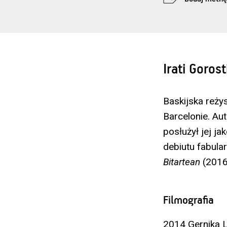
Irati Gorost
Baskijska reży
Barcelonie. Au
posłużył jej ja
debiutu fabul
Bitartean
(2016)
Filmografia
2014 Gernika L