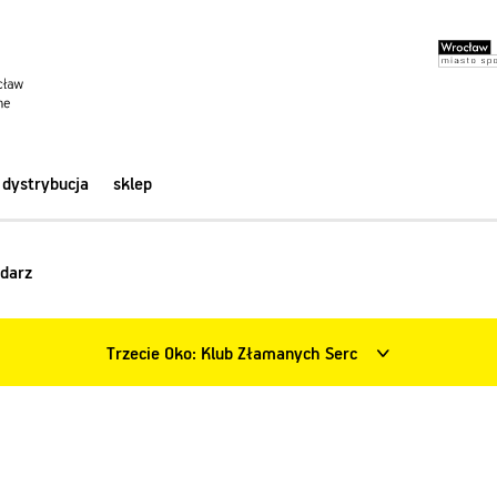
dystrybucja
sklep
darz
Trzecie Oko: Klub Złamanych Serc