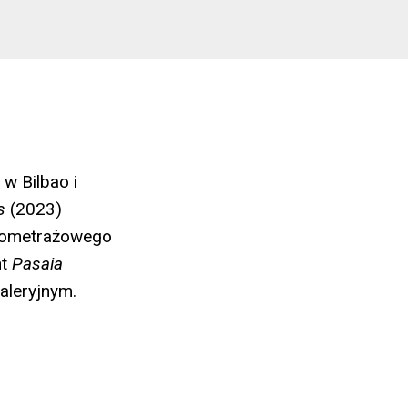
w Bilbao i
es
(2023)
ełnometrażowego
nt
Pasaia
aleryjnym.