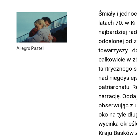
Śmiały i jedno
latach 70. w K
najbardziej ra
oddalonej od 
Allegro Pastell
towarzyszy i d
całkowicie w z
tantrycznego s
nad niegdysiej
patriarchatu. 
narrację. Odda
obserwując z u
oko na tyle dłu
wycinka określ
Kraju Basków 