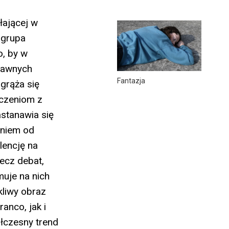
łającej w
 grupa
o, by w
dawnych
Fantazja
grąża się
iczeniom z
astanawia się
eniem od
lencję na
ecz debat,
muje na nich
kliwy obraz
anco, jak i
łczesny trend