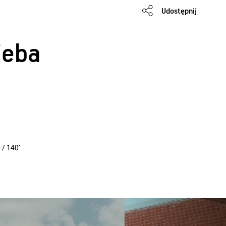
Udostępnij
ieba
 / 140’