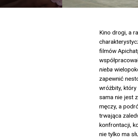
Kino drogi, a 
charakterysty
filmów Apicha
współpracował
nieba
wielopoko
zapewnić nesto
wróżbity, który
sama nie jest z
męczy, a podró
trwająca zale
konfrontacji, 
nie tylko ma s