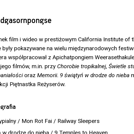
idgasornpongse
ek film i wideo w prestiżowym California Institute of 
e były pokazywane na wielu międzynarodowych festiw
sera współpracował z Apichatpongiem Weerasethakul
u jego filmów, m.in. przy
Chorobie tropikalnej
,
Świetle st
aniałości
oraz
Memorii
.
9 świątyń w drodze do nieba
m
cji Piętnastka Reżyserów.
grafia
ialny / Mon Rot Fai / Railway Sleepers
 w drodze do nieba / 9 Temples to Heaven