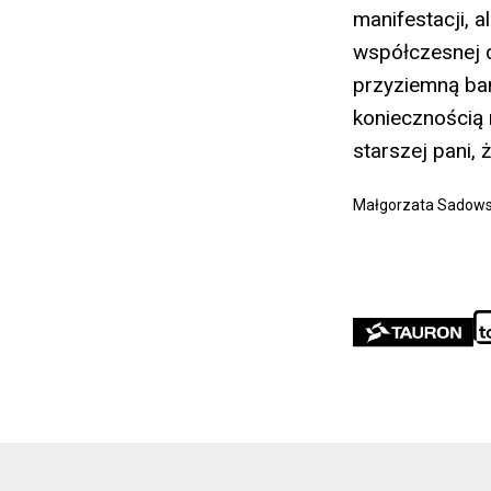
manifestacji, 
współczesnej d
przyziemną ban
koniecznością 
starszej pani, 
Małgorzata Sadow