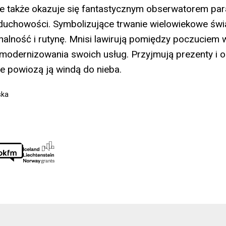
ale także okazuje się fantastycznym obserwatorem p
uchowości. Symbolizujące trwanie wielowiekowe świą
alność i rutynę. Mnisi lawirują pomiędzy poczuciem 
modernizowania swoich usług. Przyjmują prezenty i o
że powiozą ją windą do nieba.
ska