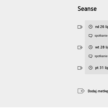
Seanse
nd 26 li
spotkanie
wt 28 l
spotkanie
pt 31 li
Dodaj metkę