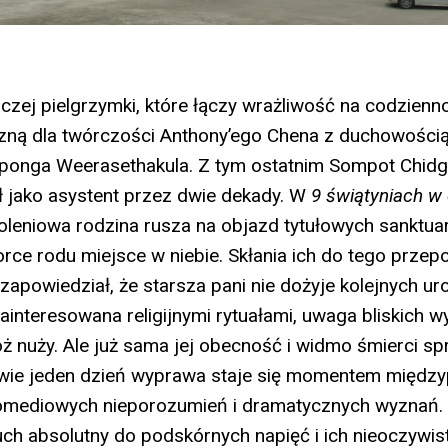
raczej pielgrzymki, które łączy wrażliwość na codzienn
czną dla twórczości Anthony’ego Chena z duchowości
tponga Weerasethakula. Z tym ostatnim Sompot Chid
 jako asystent przez dwie dekady. W
9 świątyniach w
leniowa rodzina rusza na objazd tytułowych sanktuar
rce rodu miejsce w niebie. Skłania ich do tego przep
 zapowiedział, że starsza pani nie dożyje kolejnych ur
ainteresowana religijnymi rytuałami, uwaga bliskich wy
ż nuży. Ale już sama jej obecność i widmo śmierci spr
dwie jeden dzień wyprawa staje się momentem między
komediowych nieporozumień i dramatycznych wyznań. 
łuch absolutny do podskórnych napięć i ich nieoczywis