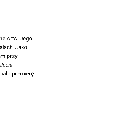
the Arts. Jego
alach. Jako
em przy
ulecia
,
iało premierę