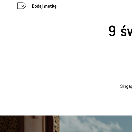
Dodaj metkę
9 ś
Singap