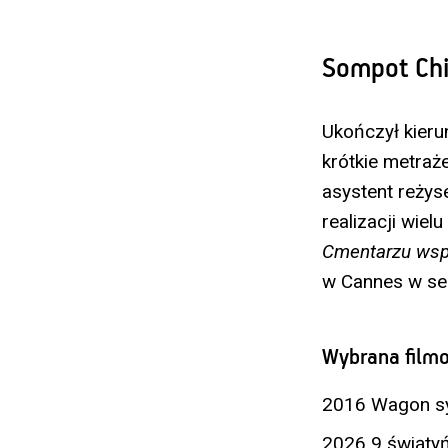
Sompot Ch
Ukończył kierun
krótkie metraż
asystent reży
realizacji wiel
Cmentarzu wsp
w Cannes w sek
Wybrana filmo
2016 Wagon syp
2026 9 świątyń