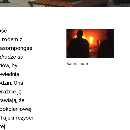
ość
ą rodem z
gasornpongse
 drodze do
Barrio triste
iów, by
owiednia
odzin. Ona
raźnie ją
awiają, że
pokoleniowej
Tajski reżyser
tej