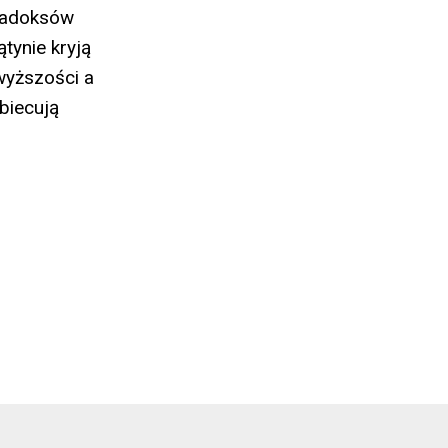
aradoksów
tynie kryją
wyższości a
biecują