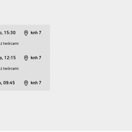
p, 15:30
knh 7
 z twórcami
ip, 12:15
knh 7
 z twórcami
p, 09:45
knh 7